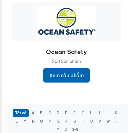
Ocean Safety
200 Sản phẩm
Xem sản phẩm
Tất cả
A
B
C
D
E
F
G
H
I
J
K
L
M
N
O
P
Q
R
S
T
U
V
W
X
Y
Z
0-9