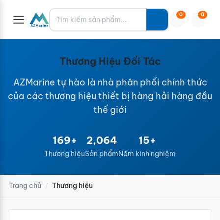
Tìm kiếm
0
0
Thương Hiệu Đối Tác
AZMarine tự hào là nhà phân phối chính thức
của các thương hiệu thiết bị hàng hải hàng đầu
thế giới
169+
2,064
15+
Thương hiệu
Sản phẩm
Năm kinh nghiệm
Trang chủ
Thương hiệu
/