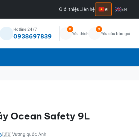
Giới thiệu
Liên hệ
VI
EN
Hotline 24/7
0
0
Yêu thích
Yêu cầu báo giá
0938697839
áy Ocean Safety 9L
áy
🇬🇧 Vương quốc Anh