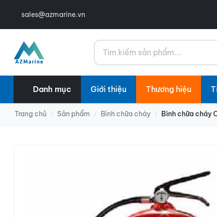
sales@azmarine.vn
Tìm kiếm
Danh mục
Giới thiệu
Thương hiệu
T
Trang chủ
Sản phẩm
Bình chữa cháy
Bình chữa cháy 
/
/
/