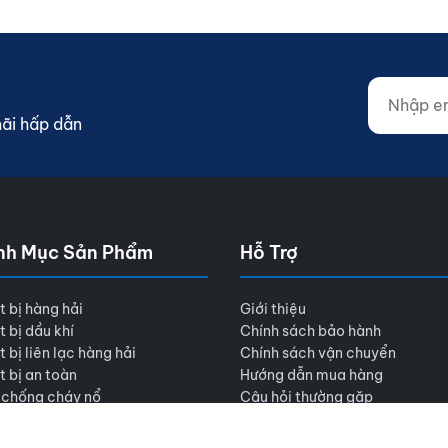
Nhập email
Website (d
mãi hấp dẫn
nh Mục Sản Phẩm
Hỗ Trợ
t bị hàng hải
Giới thiệu
t bị dầu khí
Chính sách bảo hành
t bị liên lạc hàng hải
Chính sách vận chuyển
t bị an toàn
Hướng dẫn mua hàng
 chống cháy nổ
Câu hỏi thường gặp