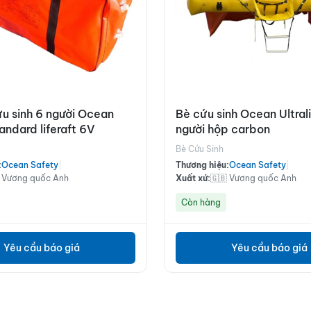
ứu sinh 6 người Ocean
Bè cứu sinh Ocean Ultral
andard liferaft 6V
người hộp carbon
Bè Cứu Sinh
:
Ocean Safety
|
Thương hiệu:
Ocean Safety
|
 Vương quốc Anh
Xuất xứ:
🇬🇧 Vương quốc Anh
Còn hàng
Yêu cầu báo giá
Yêu cầu báo giá