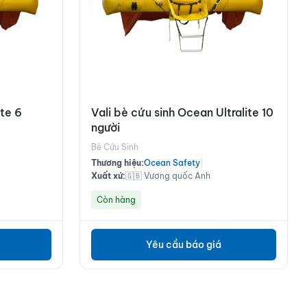
ite 6
Vali bè cứu sinh Ocean Ultralite 10
người
Bè Cứu Sinh
Thương hiệu:
Ocean Safety
|
Xuất xứ:
🇬🇧 Vương quốc Anh
Còn hàng
Yêu cầu báo giá