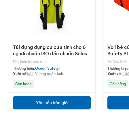
Túi đựng dụng cụ cứu sinh cho 6
Vali bè c
người chuẩn ISO đến chuẩn Solas
Safety St
B
Phụ kiện bè cứu sinh
Bè Cứu Sinh
Thương hiệu:
Ocean Safety
|
Thương hiệu
Xuất xứ:
🇬🇧 Vương quốc Anh
Xuất xứ:
🇬
Còn hàng
Còn hàng
Yêu cầu báo giá