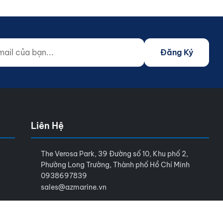
 của bạn...
o not fill)
Đăng Ký
Liên Hệ
The Verosa Park, 39 Đường số 10, Khu phố 2,
Phường Long Trường, Thành phố Hồ Chí Minh
0938697839
sales@azmarine.vn