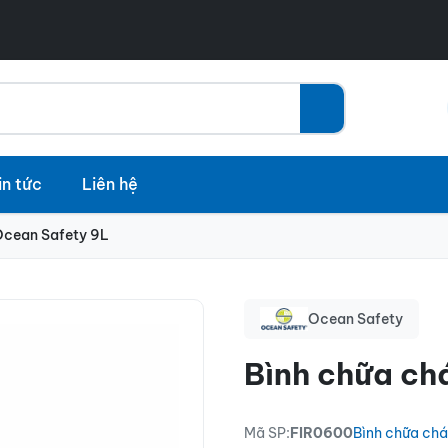
in tức
Liên hệ
Ocean Safety 9L
Ocean Safety
Bình chữa ch
Mã SP:
FIR0600
Bình chữa ch