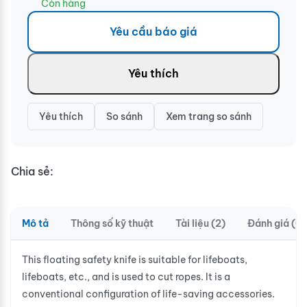
Còn hàng
Yêu cầu báo giá
Yêu thích
Yêu thích
So sánh
Xem trang so sánh
Chia sẻ:
Mô tả
Thông số kỹ thuật
Tài liệu (2)
Đánh giá (0)
This floating safety knife is suitable for lifeboats,
lifeboats, etc., and is used to cut ropes. It is a
conventional configuration of life-saving accessories.