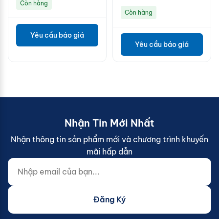
Còn hàng
Còn hàng
Yêu cầu báo giá
Yêu cầu báo giá
Nhận Tin Mới Nhất
Nhận thông tin sản phẩm mới và chương trình khuyến
mãi hấp dẫn
Nhập email của bạn...
Website (do not fill)
Đăng Ký