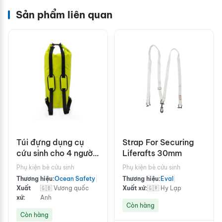
Sản phẩm liên quan
Túi đựng dụng cụ
Strap For Securing
cứu sinh cho 4 người
Liferafts 30mm
chuẩn ISO hoặc
Phụ kiện bè cứu sinh
Phụ kiện bè cứu sinh
chuẩn Solas B
Thương hiệu:
Ocean Safety
|
Thương hiệu:
Eval
|
Xuất
🇬🇧 Vương quốc
Xuất xứ:
🇬🇷 Hy Lạp
xứ:
Anh
Còn hàng
Còn hàng