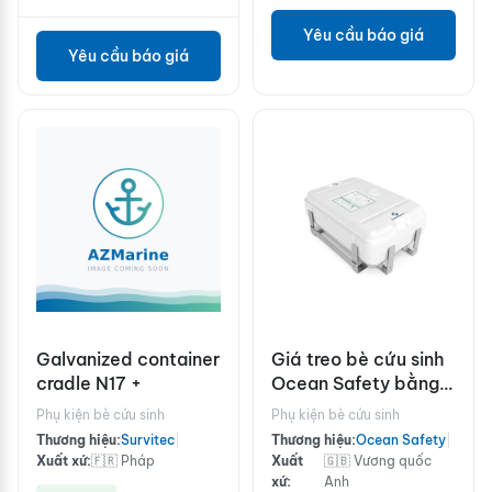
Yêu cầu báo giá
Yêu cầu báo giá
Galvanized container
Giá treo bè cứu sinh
cradle N17 +
Ocean Safety bằng
thép không gỉ
Phụ kiện bè cứu sinh
Phụ kiện bè cứu sinh
Thương hiệu:
Survitec
|
Thương hiệu:
Ocean Safety
|
Xuất xứ:
🇫🇷 Pháp
Xuất
🇬🇧 Vương quốc
xứ:
Anh