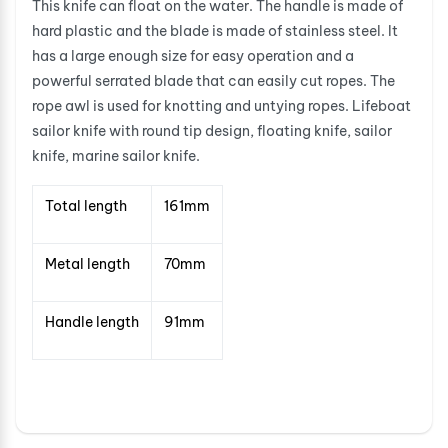
This knife can float on the water. The handle is made of
hard plastic and the blade is made of stainless steel. It
has a large enough size for easy operation and a
powerful serrated blade that can easily cut ropes. The
rope awl is used for knotting and untying ropes. Lifeboat
sailor knife with round tip design, floating knife, sailor
knife, marine sailor knife.
Total length
161mm
Metal length
70mm
Handle length
91mm