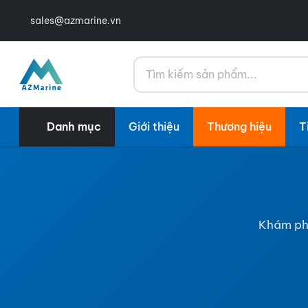
sales@azmarine.vn
Tìm kiếm
Danh mục
Giới thiệu
Thương hiệu
T
Khám phá