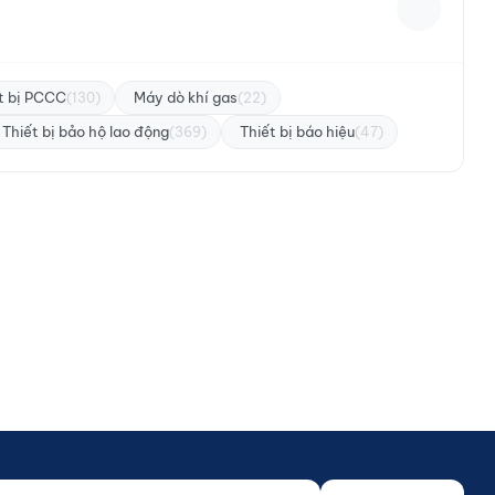
t bị PCCC
Máy dò khí gas
(130)
(22)
Thiết bị bảo hộ lao động
Thiết bị báo hiệu
(369)
(47)
 của bạn...
o not fill)