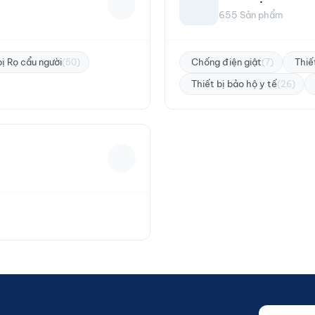
655 Sản phẩm
bị Rọ cẩu người
Chống điện giật
Thiế
(50)
(7)
Thiết bị bảo hộ y tế
(26)
Nhập email
Website (d