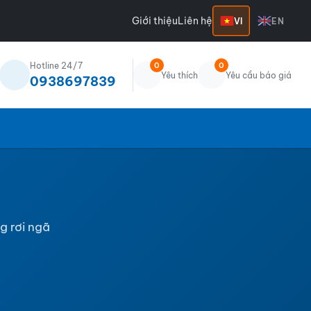
Giới thiệu
Liên hệ
VI
EN
Hotline 24/7
0
0
Yêu thích
Yêu cầu báo giá
0938697839
g rơi ngã