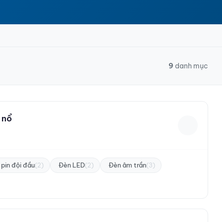
9
danh mục
 nổ
pin đội đầu
Đèn LED
Đèn âm trần
(2)
(2)
(3)