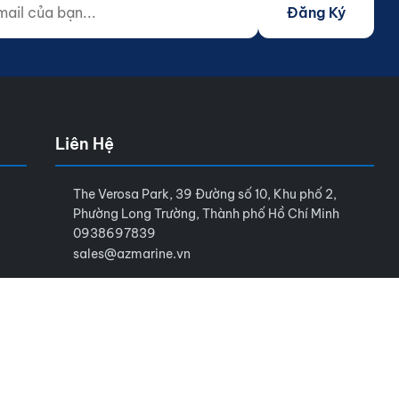
Đăng Ký
Liên Hệ
The Verosa Park, 39 Đường số 10, Khu phố 2,
Phường Long Trường, Thành phố Hồ Chí Minh
0938697839
sales@azmarine.vn
Điều khoản sử dụng
Chính sách bảo mật
Sitemap