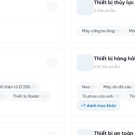
Thiết bị thủy lực
3 Sản phẩm
Máy căng bu lông
Má
(0)
Thiết bị hàng hả
616 Sản phẩm
đồ điện tử ECDIS
Neo
Máy đo độ sâu
(3)
(1)
(2
Thiết bị Radar
Tủ phao cứu sinh
Thi
21)
(14)
(10)
+7 danh mục khác
Thiết bị an toàn