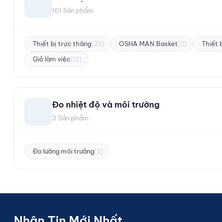
101 Sản phẩm
Thiết bị trực thăng
OSHA MAN Basket
Thiết 
(33)
(0)
Giỏ làm việc
(12)
Đo nhiệt độ và môi trường
3 Sản phẩm
Đo lường môi trường
(3)
Nhận Tin Mới Nhất