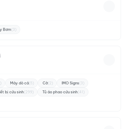
y Bơm
(3)
i
Máy dò cá
Cờ
IMO Signs
)
(5)
(2)
(3)
ết bị cứu sinh
Tủ áo phao cứu sinh
(299)
(41)