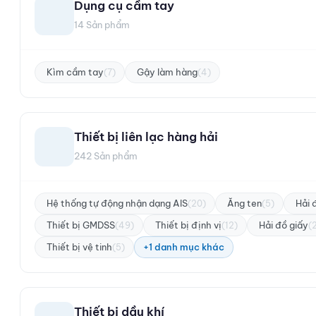
Dụng cụ cầm tay
14 Sản phẩm
Kìm cầm tay
Gậy làm hàng
(7)
(4)
Thiết bị liên lạc hàng hải
242 Sản phẩm
Hệ thống tự động nhận dạng AIS
Ăng ten
Hải 
(20)
(5)
Thiết bị GMDSS
Thiết bị định vị
Hải đồ giấy
(49)
(12)
(
Thiết bị vệ tinh
+1 danh mục khác
(5)
Thiết bị dầu khí