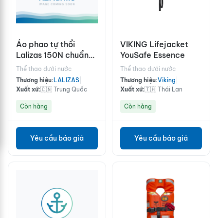
Áo phao tự thổi
VIKING Lifejacket
Lalizas 150N chuẩn
YouSafe Essence
SOLAS
Thể thao dưới nước
Thể thao dưới nước
Thương hiệu:
LALIZAS
|
Thương hiệu:
Viking
|
Xuất xứ:
🇨🇳 Trung Quốc
Xuất xứ:
🇹🇭 Thái Lan
Còn hàng
Còn hàng
Yêu cầu báo giá
Yêu cầu báo giá