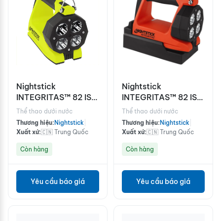
Nightstick
Nightstick
INTEGRITAS™ 82 IS
INTEGRITAS™ 82 IS
Rechargeable
Rechargeable
Thể thao dưới nước
Thể thao dưới nước
Lantern
Lantern
Thương hiệu:
Nightstick
|
Thương hiệu:
Nightstick
|
Xuất xứ:
🇨🇳 Trung Quốc
Xuất xứ:
🇨🇳 Trung Quốc
Còn hàng
Còn hàng
Yêu cầu báo giá
Yêu cầu báo giá