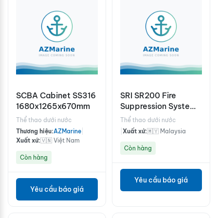
SCBA Cabinet SS316
SRI SR200 Fire
1680x1265x670mm
Suppression System
(UL Listed/ FM
Thể thao dưới nước
Thể thao dưới nước
Approved)
Thương hiệu:
AZMarine
|
|
Xuất xứ:
🇲🇾 Malaysia
Xuất xứ:
🇻🇳 Việt Nam
Còn hàng
Còn hàng
Yêu cầu báo giá
Yêu cầu báo giá