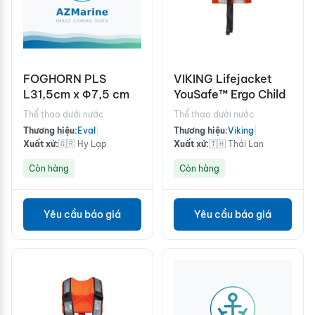
FOGHORN PLS
VIKING Lifejacket
L31,5cm x Φ7,5 cm
YouSafe™ Ergo Child
Thể thao dưới nước
Thể thao dưới nước
Thương hiệu:
Eval
|
Thương hiệu:
Viking
|
Xuất xứ:
🇬🇷 Hy Lạp
Xuất xứ:
🇹🇭 Thái Lan
Còn hàng
Còn hàng
Yêu cầu báo giá
Yêu cầu báo giá