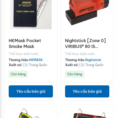
HKMask Pocket
Nightstick [Zone 0]
Smoke Mask
VIRIBUS® 80 IS
Rechargeable Dual-
Thể thao dưới nước
Thể thao dưới nước
Light Lantern
Thương hiệu:
HKMASK
|
Thương hiệu:
Nightstick
|
Xuất xứ:
🇨🇳 Trung Quốc
Xuất xứ:
🇨🇳 Trung Quốc
Còn hàng
Còn hàng
Yêu cầu báo giá
Yêu cầu báo giá