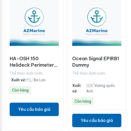
HA-OSH 150
Ocean Signal EPIRB1
Helideck Perimeter
Dummy
Light
Thể thao dưới nước
Thể thao dưới nước
|
Xuất xứ:
🇵🇱 Ba Lan
|
Xuất
🇬🇧 Vương quốc
Còn hàng
xứ:
Anh
Còn hàng
Yêu cầu báo giá
Yêu cầu báo giá