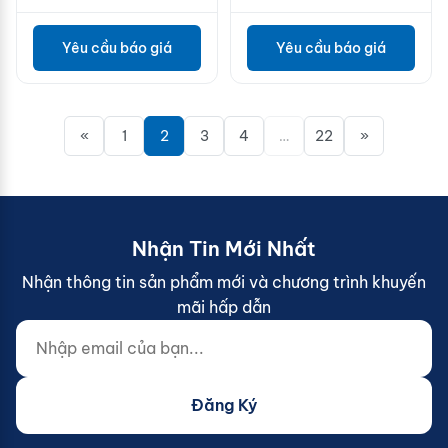
Yêu cầu báo giá
Yêu cầu báo giá
«
1
2
3
4
…
22
»
Nhận Tin Mới Nhất
Nhận thông tin sản phẩm mới và chương trình khuyến
mãi hấp dẫn
Nhập email của bạn...
Website (do not fill)
Đăng Ký