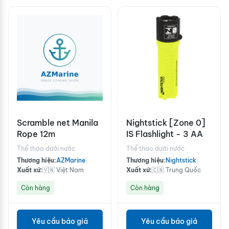
Scramble net Manila
Nightstick [Zone 0]
Rope 12m
IS Flashlight - 3 AA
Thể thao dưới nước
Thể thao dưới nước
Thương hiệu:
AZMarine
|
Thương hiệu:
Nightstick
|
Xuất xứ:
🇻🇳 Việt Nam
Xuất xứ:
🇨🇳 Trung Quốc
Còn hàng
Còn hàng
Yêu cầu báo giá
Yêu cầu báo giá