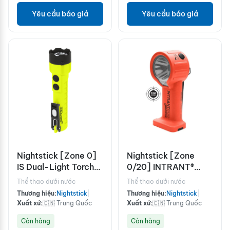
Yêu cầu báo giá
Yêu cầu báo giá
Nightstick [Zone 0]
Nightstick [Zone
IS Dual-Light Torch
0/20] INTRANT®
w/Dual Magnets
DUO TURBO IS Dual-
Thể thao dưới nước
Thể thao dưới nước
Light Angle Light -
Thương hiệu:
Nightstick
|
Thương hiệu:
Nightstick
|
4AA
Xuất xứ:
🇨🇳 Trung Quốc
Xuất xứ:
🇨🇳 Trung Quốc
Còn hàng
Còn hàng