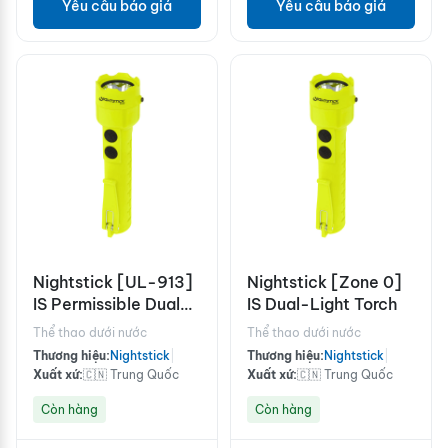
Yêu cầu báo giá
Yêu cầu báo giá
Nightstick [UL-913]
Nightstick [Zone 0]
IS Permissible Dual-
IS Dual-Light Torch
Light Flashlight
Thể thao dưới nước
Thể thao dưới nước
Thương hiệu:
Nightstick
|
Thương hiệu:
Nightstick
|
Xuất xứ:
🇨🇳 Trung Quốc
Xuất xứ:
🇨🇳 Trung Quốc
Còn hàng
Còn hàng