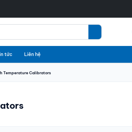
in tức
Liên hệ
h Temperature Calibrators
rators