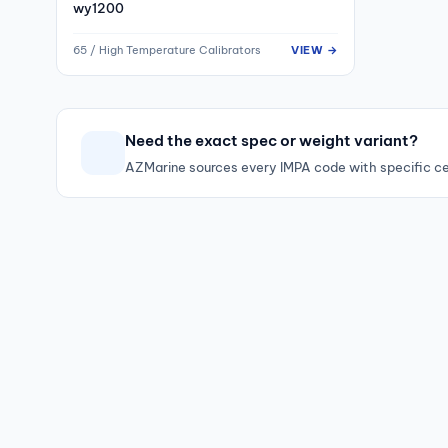
wy1200
65 / High Temperature Calibrators
VIEW →
Need the exact spec or weight variant?
AZMarine sources every IMPA code with specific ce