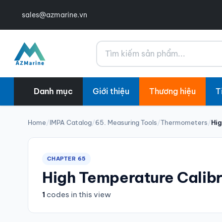
sales@azmarine.vn
Tìm kiếm
Danh mục
Giới thiệu
Thương hiệu
T
Home
/
IMPA Catalog
/
65. Measuring Tools
/
Thermometers
/
Hig
CHAPTER 65
High Temperature Calib
1
codes in this view