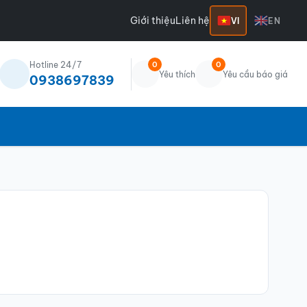
Giới thiệu
Liên hệ
VI
EN
Hotline 24/7
0
0
Yêu thích
Yêu cầu báo giá
0938697839