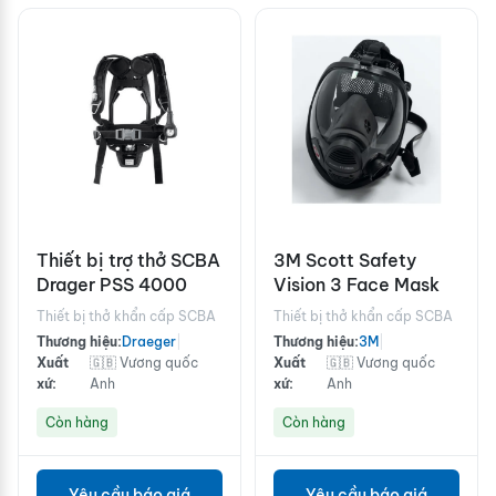
Thiết bị trợ thở SCBA
3M Scott Safety
Drager PSS 4000
Vision 3 Face Mask
Thiết bị thở khẩn cấp SCBA
Thiết bị thở khẩn cấp SCBA
Thương hiệu:
Draeger
|
Thương hiệu:
3M
|
Xuất
🇬🇧 Vương quốc
Xuất
🇬🇧 Vương quốc
xứ:
Anh
xứ:
Anh
Còn hàng
Còn hàng
Yêu cầu báo giá
Yêu cầu báo giá