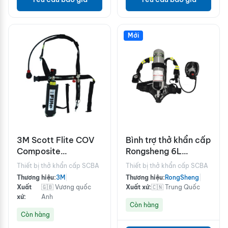
Mới
3M Scott Flite COV
Bình trợ thở khẩn cấp
Composite
Rongsheng 6L
Emergency Escape
RHZK6-S
Thiết bị thở khẩn cấp SCBA
Thiết bị thở khẩn cấp SCBA
Cylinder
Thương hiệu:
3M
|
Thương hiệu:
RongSheng
|
Xuất
🇬🇧 Vương quốc
Xuất xứ:
🇨🇳 Trung Quốc
xứ:
Anh
Còn hàng
Còn hàng