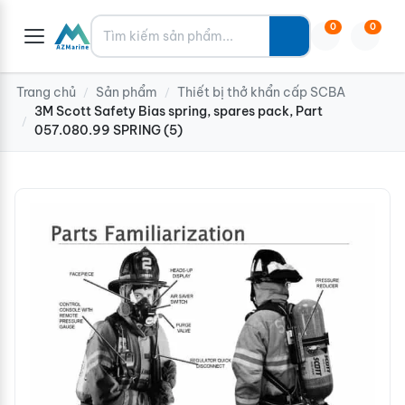
Tìm kiếm
0
0
Trang chủ
Sản phẩm
Thiết bị thở khẩn cấp SCBA
/
/
3M Scott Safety Bias spring, spares pack, Part
/
057.080.99 SPRING (5)