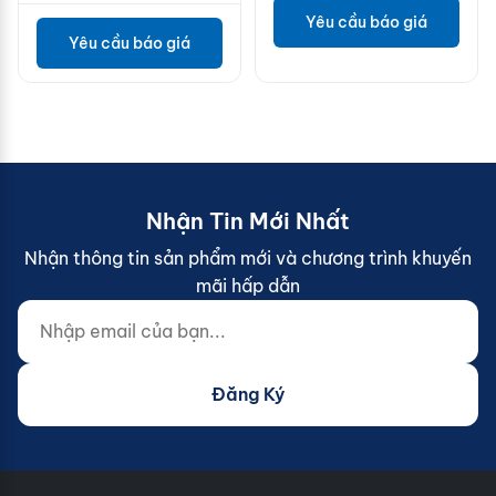
Yêu cầu báo giá
Yêu cầu báo giá
Nhận Tin Mới Nhất
Nhận thông tin sản phẩm mới và chương trình khuyến
mãi hấp dẫn
Nhập email của bạn...
Website (do not fill)
Đăng Ký