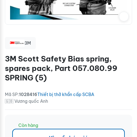
3M
3M Scott Safety Bias spring,
spares pack, Part 057.080.99
SPRING (5)
Mã SP:
1028416
Thiết bị thở khẩn cấp SCBA
🇬🇧 Vương quốc Anh
Còn hàng