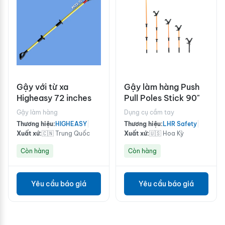
Gậy với từ xa
Gậy làm hàng Push
Higheasy 72 inches
Pull Poles Stick 90"
Gậy làm hàng
Dụng cụ cầm tay
Thương hiệu:
HIGHEASY
|
Thương hiệu:
LHR Safety
|
Xuất xứ:
🇨🇳 Trung Quốc
Xuất xứ:
🇺🇸 Hoa Kỳ
Còn hàng
Còn hàng
Yêu cầu báo giá
Yêu cầu báo giá