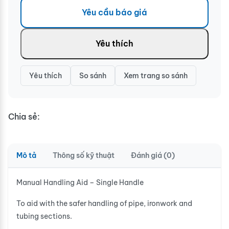
Yêu cầu báo giá
Yêu thích
Yêu thích
So sánh
Xem trang so sánh
Chia sẻ:
Mô tả
Thông số kỹ thuật
Đánh giá (0)
Manual Handling Aid – Single Handle
To aid with the safer handling of pipe, ironwork and
tubing sections.