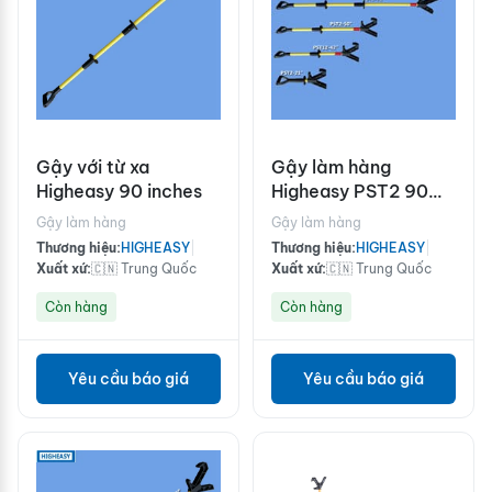
Gậy với từ xa
Gậy làm hàng
Higheasy 90 inches
Higheasy PST2 90
inches
Gậy làm hàng
Gậy làm hàng
Thương hiệu:
HIGHEASY
|
Thương hiệu:
HIGHEASY
|
Xuất xứ:
🇨🇳 Trung Quốc
Xuất xứ:
🇨🇳 Trung Quốc
Còn hàng
Còn hàng
Yêu cầu báo giá
Yêu cầu báo giá