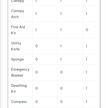
Canopy
1
1
1
Canopy
1
1
1
Arch
First Aid
1
1
0
Kit
Utility
0
1
1
Knife
Sponge
0
1
1
Emergency
0
0
1
Blanket
Desalting
0
0
1
Kit
Compass
0
0
1