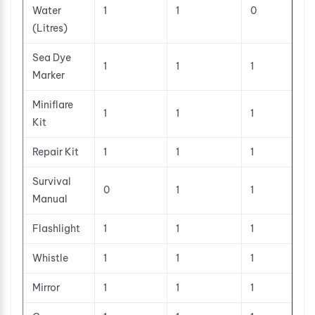
Water
1
1
0
(Litres)
Sea Dye
1
1
1
Marker
Miniflare
1
1
1
Kit
Repair Kit
1
1
1
Survival
0
1
1
Manual
Flashlight
1
1
1
Whistle
1
1
1
Mirror
1
1
1