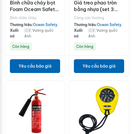
Bình chữa cháy bọt
Giá treo phao tròn
Foam Oceam Safety
bằng nhựa (set 3
6L
cái)
Bình chữa cháy
Cáng cứu thương
Thương hiệu:
Ocean Safety
|
Thương hiệu:
Ocean Safety
|
Xuất
🇬🇧 Vương quốc
Xuất
🇬🇧 Vương quốc
xứ:
Anh
xứ:
Anh
Còn hàng
Còn hàng
Yêu cầu báo giá
Yêu cầu báo giá