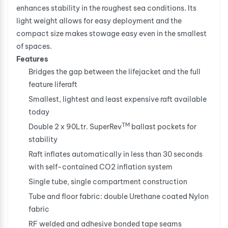
enhances stability in the roughest sea conditions. Its
light weight allows for easy deployment and the
compact size makes stowage easy even in the smallest
of spaces.
Features
Bridges the gap between the lifejacket and the full
feature liferaft
Smallest, lightest and least expensive raft available
today
TM
Double 2 x 90Ltr. SuperRev
ballast pockets for
stability
Raft inflates automatically in less than 30 seconds
with self-contained CO2 inflation system
Single tube, single compartment construction
Tube and floor fabric: double Urethane coated Nylon
fabric
RF welded and adhesive bonded tape seams