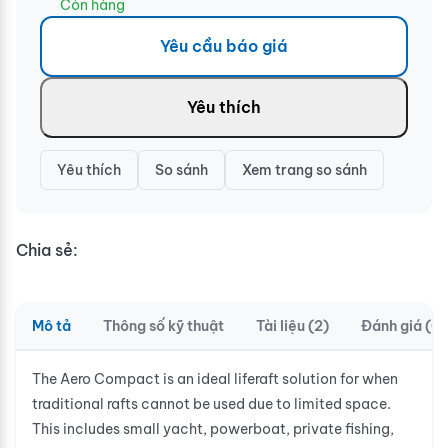
Còn hàng
Yêu cầu báo giá
Yêu thích
Yêu thích
So sánh
Xem trang so sánh
Chia sẻ:
Mô tả
Thông số kỹ thuật
Tài liệu (2)
Đánh giá (0)
The Aero Compact is an ideal liferaft solution for when
traditional rafts cannot be used due to limited space.
This includes small yacht, powerboat, private fishing,