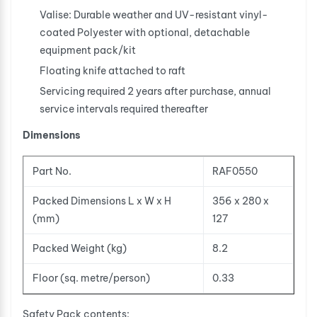
Valise: Durable weather and UV-resistant vinyl-
coated Polyester with optional, detachable
equipment pack/kit
Floating knife attached to raft
Servicing required 2 years after purchase, annual
service intervals required thereafter
Dimensions
Part No.
RAF0550
Packed Dimensions L x W x H
356 x 280 x
(mm)
127
Packed Weight (kg)
8.2
Floor (sq. metre/person)
0.33
Safety Pack contents: