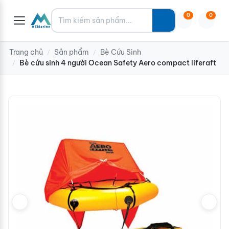
Tìm kiếm
0
0
Trang chủ
Sản phẩm
Bè Cứu Sinh
/
/
Bè cứu sinh 4 người Ocean Safety Aero compact liferaft
/