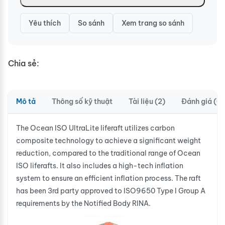
Yêu thích
So sánh
Xem trang so sánh
Chia sẻ:
Mô tả
Thông số kỹ thuật
Tài liệu (2)
Đánh giá (0)
The Ocean ISO UltraLite liferaft utilizes carbon
composite technology to achieve a significant weight
reduction, compared to the traditional range of Ocean
ISO liferafts. It also includes a high-tech inflation
system to ensure an efficient inflation process. The raft
has been 3rd party approved to ISO9650 Type I Group A
requirements by the Notified Body RINA.