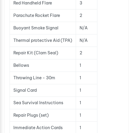
Red Handheld Flare
3
Parachute Rocket Flare
2
Buoyant Smoke Signal
N/A
Thermal protective Aid (TPA)
N/A
Repair Kit (Clam Seal)
2
Bellows
1
Throwing Line - 30m
1
Signal Card
1
Sea Survival Instructions
1
Repair Plugs (set)
1
Immediate Action Cards
1