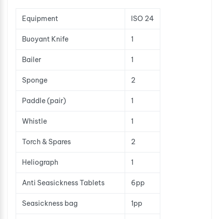
Equipment
ISO 24
Buoyant Knife
1
Bailer
1
Sponge
2
Paddle (pair)
1
Whistle
1
Torch & Spares
2
Heliograph
1
Anti Seasickness Tablets
6pp
Seasickness bag
1pp