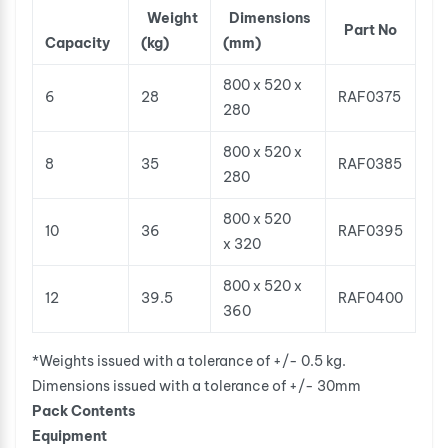
Weight
Dimensions
Part No
Capacity
(kg)
(mm)
800 x 520 x
6
28
RAF0375
280
800 x 520 x
8
35
RAF0385
280
800 x 520
10
36
RAF0395
x 320
800 x 520 x
12
39.5
RAF0400
360
*Weights issued with a tolerance of +/- 0.5 kg.
Dimensions issued with a tolerance of +/- 30mm
Pack Contents
Equipment