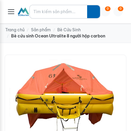
Tìm kiếm
0
0
Trang chủ
Sản phẩm
Bè Cứu Sinh
/
/
Bè cứu sinh Ocean Ultralite 8 người hộp carbon
/