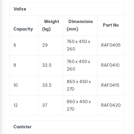
Valise
Weight
Dimensions
Part No
Capacity
(kg)
(mm)
760 x 450 x
6
29
RAF0405
260
760 x 450 x
8
32.5
RAF0410
260
860 x 450 x
10
33.5
RAF0415
270
860 x 450 x
12
37
RAF0420
270
Canister