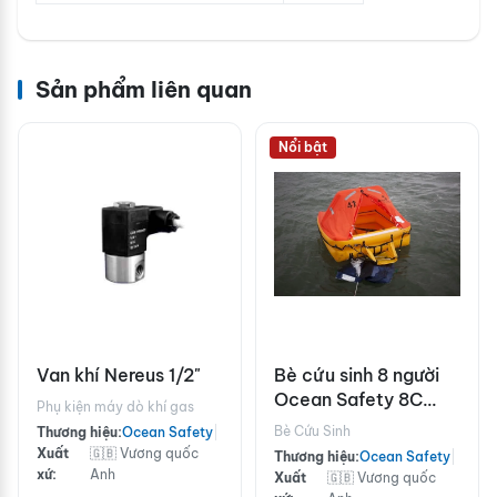
Sản phẩm liên quan
Nổi bật
Van khí Nereus 1/2"
Bè cứu sinh 8 người
Ocean Safety 8C
Phụ kiện máy dò khí gas
chuẩn ISO9650 dưới
Bè Cứu Sinh
Thương hiệu:
Ocean Safety
|
24h
Xuất
🇬🇧 Vương quốc
Thương hiệu:
Ocean Safety
|
xứ:
Anh
Xuất
🇬🇧 Vương quốc