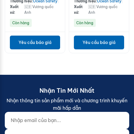
Thương hiệu:
Ocean Safety
|
Thương hiệu:
Ocean Safety
|
Xuất
🇬🇧 Vương quốc
Xuất
🇬🇧 Vương quốc
xứ:
Anh
xứ:
Anh
Còn hàng
Còn hàng
Yêu cầu báo giá
Yêu cầu báo giá
Nhận Tin Mới Nhất
Nhận thông tin sản phẩm mới và chương trình khuyến
mãi hấp dẫn
Nhập email của bạn...
Website (do not fill)