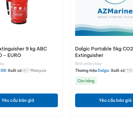
Extinguisher 9 kg ABC
Dalgic Portable 5kg CO2
D - EURO
Extinguisher
háy
Bình chữa cháy
:
SRI
|
Xuất xứ:
🇲🇾 Malaysia
Thương hiệu:
Dalgic
|
Xuất xứ:
🇹🇷
Còn hàng
Yêu cầu báo giá
Yêu cầu báo giá