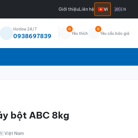
Giới thiệu
Liên hệ
VI
EN
Hotline 24/7
0
0
Yêu thích
Yêu cầu báo giá
0938697839
áy bột ABC 8kg
🇳 Việt Nam