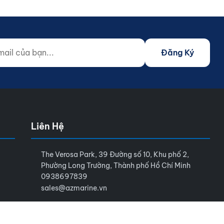
 của bạn...
o not fill)
Đăng Ký
Liên Hệ
The Verosa Park, 39 Đường số 10, Khu phố 2,
Phường Long Trường, Thành phố Hồ Chí Minh
0938697839
sales@azmarine.vn