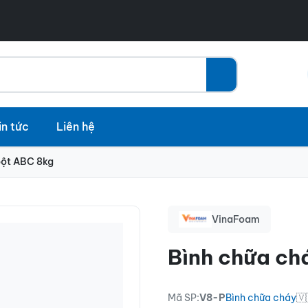
in tức
Liên hệ
bột ABC 8kg
VinaFoam
Bình chữa ch
Mã SP:
V8-P
Bình chữa cháy
🇻