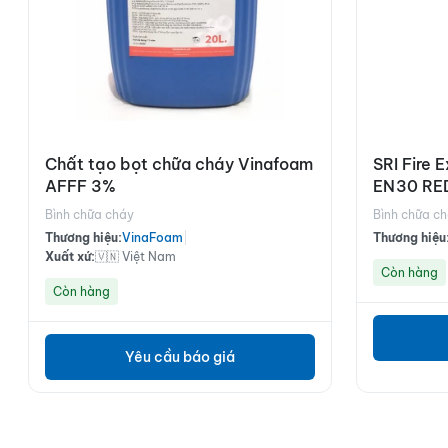
Chất tạo bọt chữa cháy Vinafoam
SRI Fire 
AFFF 3%
EN30 RE
Bình chữa cháy
Bình chữa c
Thương hiệu:
VinaFoam
|
Thương hiệu
Xuất xứ:
🇻🇳 Việt Nam
Còn hàng
Còn hàng
Yêu cầu báo giá