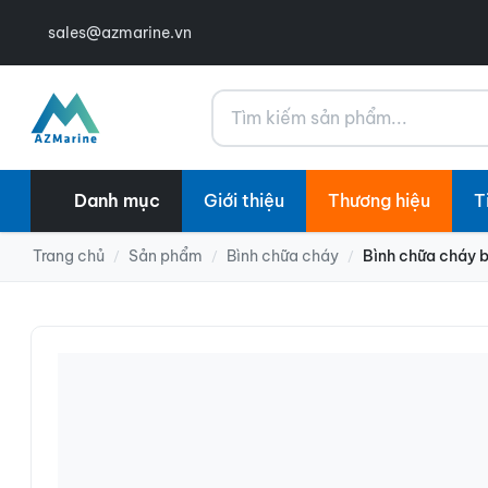
sales@azmarine.vn
Tìm kiếm
Danh mục
Giới thiệu
Thương hiệu
T
Trang chủ
Sản phẩm
Bình chữa cháy
Bình chữa cháy 
/
/
/