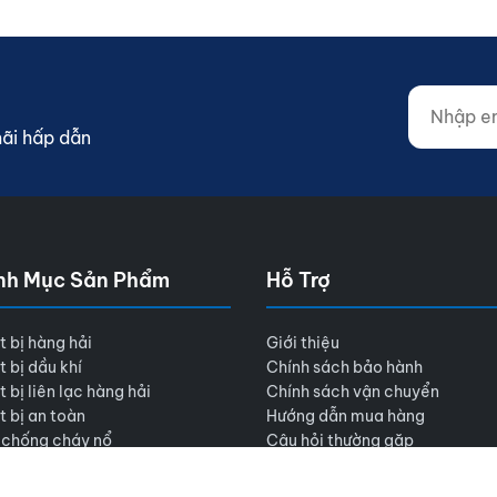
Nhập email
Website (d
mãi hấp dẫn
nh Mục Sản Phẩm
Hỗ Trợ
t bị hàng hải
Giới thiệu
t bị dầu khí
Chính sách bảo hành
t bị liên lạc hàng hải
Chính sách vận chuyển
t bị an toàn
Hướng dẫn mua hàng
 chống cháy nổ
Câu hỏi thường gặp