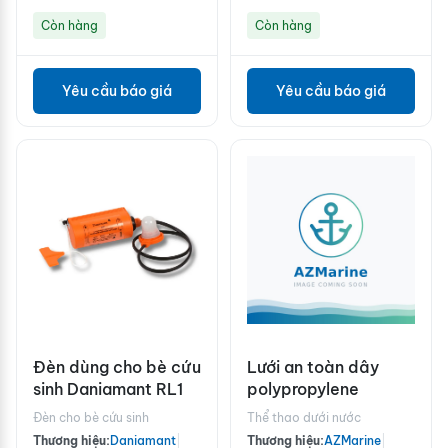
Còn hàng
Còn hàng
Yêu cầu báo giá
Yêu cầu báo giá
Đèn dùng cho bè cứu
Lưới an toàn dây
sinh Daniamant RL1
polypropylene
Đèn cho bè cứu sinh
Thể thao dưới nước
Thương hiệu:
Daniamant
|
Thương hiệu:
AZMarine
|