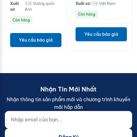
Xuất
🇬🇧 Vương quốc
Xuất xứ:
🇻🇳 Việt Nam
xứ:
Anh
Còn hàng
Còn hàng
Yêu cầu báo giá
Yêu cầu báo giá
Nhận Tin Mới Nhất
Nhận thông tin sản phẩm mới và chương trình khuyến
mãi hấp dẫn
Nhập email của bạn...
Website (do not fill)