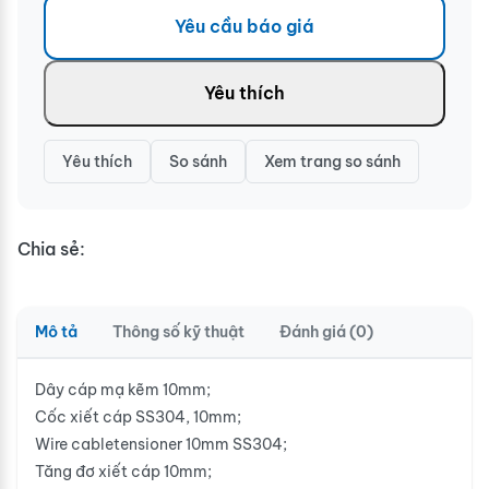
Yêu cầu báo giá
Yêu thích
Yêu thích
So sánh
Xem trang so sánh
Chia sẻ:
Mô tả
Thông số kỹ thuật
Đánh giá (0)
Dây cáp mạ kẽm 10mm;
Cốc xiết cáp SS304, 10mm;
Wire cabletensioner 10mm SS304;
Tăng đơ xiết cáp 10mm;