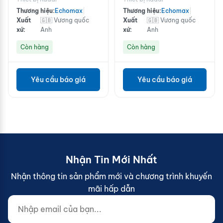
trắng
Thương hiệu:
Echomax
|
Thương hiệu:
Echomax
|
Xuất
🇬🇧 Vương quốc
Xuất
🇬🇧 Vương quốc
xứ:
Anh
xứ:
Anh
Còn hàng
Còn hàng
Yêu cầu báo giá
Yêu cầu báo giá
Nhận Tin Mới Nhất
Nhận thông tin sản phẩm mới và chương trình khuyến
mãi hấp dẫn
Nhập email của bạn...
Website (do not fill)