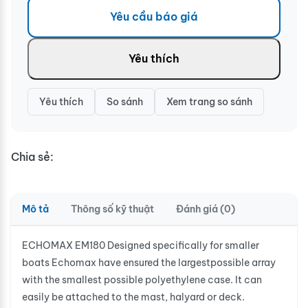
Yêu cầu báo giá
Yêu thích
Yêu thích
So sánh
Xem trang so sánh
Chia sẻ:
Mô tả
Thông số kỹ thuật
Đánh giá (0)
ECHOMAX EM180 Designed specifically for smaller
boats Echomax have ensured the largestpossible array
with the smallest possible polyethylene case. It can
easily be attached to the mast, halyard or deck.