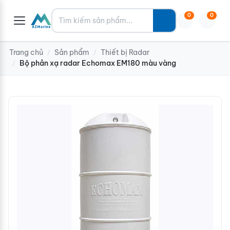
Tìm kiếm
0
0
Trang chủ
Sản phẩm
Thiết bị Radar
/
/
Bộ phản xạ radar Echomax EM180 màu vàng
/