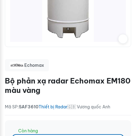
Echomax
Bộ phản xạ radar Echomax EM180
màu vàng
Mã SP:
SAF3610
Thiết bị Radar
🇬🇧 Vương quốc Anh
Còn hàng