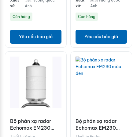
Xuất
🇬🇧 Vương quốc
Xuất
🇬🇧 Vương quốc
xứ:
Anh
xứ:
Anh
Còn hàng
Còn hàng
Yêu cầu báo giá
Yêu cầu báo giá
Bộ phản xạ radar
Bộ phản xạ radar
Echomax EM230
Echomax EM230
Basemount màu
màu đen
Thiết bị Radar
Thiết bị Radar