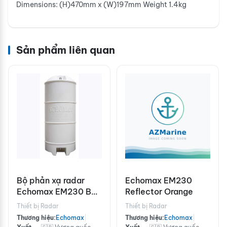
Dimensions: (H)470mm x (W)197mm Weight 1.4kg
Sản phẩm liên quan
Bộ phản xạ radar
Echomax EM230
Echomax EM230 BR
Reflector Orange
màu cam
Thiết bị Radar
Thiết bị Radar
Thương hiệu:
Echomax
|
Thương hiệu:
Echomax
|