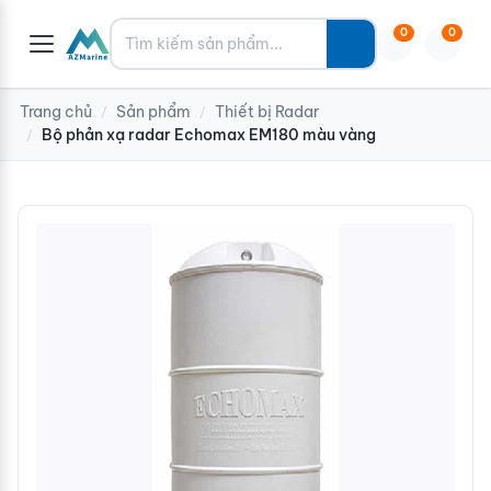
Tìm kiếm
0
0
Trang chủ
Sản phẩm
Thiết bị Radar
/
/
Bộ phản xạ radar Echomax EM180 màu vàng
/