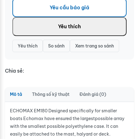
Yêu cầu báo giá
Yêu thích
Yêu thích
So sánh
Xem trang so sánh
Chia sẻ:
Mô tả
Thông số kỹ thuật
Đánh giá (0)
ECHOMAX EM180 Designed specifically for smaller
boats Echomax have ensured the largestpossible array
with the smallest possible polyethylene case. It can
easily be attached to the mast, halyard or deck.