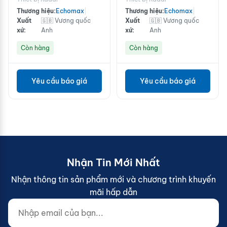
trắng
Thương hiệu:
Echomax
|
Thương hiệu:
Echomax
|
Xuất
🇬🇧 Vương quốc
Xuất
🇬🇧 Vương quốc
xứ:
Anh
xứ:
Anh
Còn hàng
Còn hàng
Yêu cầu báo giá
Yêu cầu báo giá
Nhận Tin Mới Nhất
Nhận thông tin sản phẩm mới và chương trình khuyến
mãi hấp dẫn
Nhập email của bạn...
Website (do not fill)