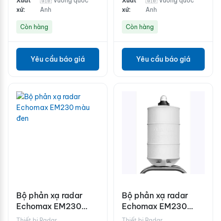
Xuất
🇬🇧 Vương quốc
Xuất
🇬🇧 Vương quốc
xứ:
Anh
xứ:
Anh
Còn hàng
Còn hàng
Yêu cầu báo giá
Yêu cầu báo giá
Bộ phản xạ radar
Bộ phản xạ radar
Echomax EM230
Echomax EM230
màu đen
Basemount màu
Thiết bị Radar
Thiết bị Radar