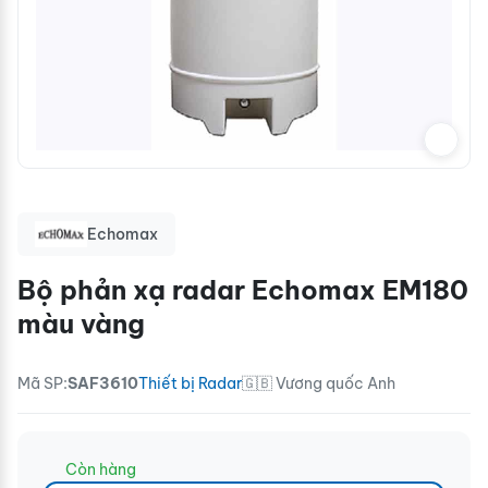
Echomax
Bộ phản xạ radar Echomax EM180
màu vàng
Mã SP:
SAF3610
Thiết bị Radar
🇬🇧 Vương quốc Anh
Còn hàng