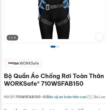
1 / 3
WORKSafe
Bộ Quần Áo Chống Rơi Toàn Thân
WORKSafe® 710WSFAB150
Mã SP:
710WSFAB150-01
Bảo vệ an toàn trên cao
🇵🇱 Ba Lan