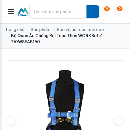
Tìm kiếm
0
0
Trang chủ
Sản phẩm
Bảo vệ an toàn trên cao
/
/
Bộ Quần Áo Chống Rơi Toàn Thân WORKSafe®
/
710WSFAB150