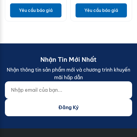
Yêu cầu báo giá
Yêu cầu báo giá
Nhận Tin Mới Nhất
Nhận thông tin sản phẩm mới và chương trình khuyến
mãi hấp dẫn
Nhập email của bạn...
Website (do not fill)
Đăng Ký