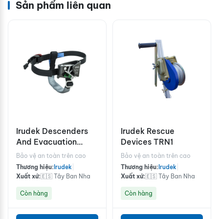
Sản phẩm liên quan
Irudek Descenders
Irudek Rescue
And Evacuation
Devices TRN1
Systems Stryder L
Bảo vệ an toàn trên cao
Bảo vệ an toàn trên cao
Thương hiệu:
Irudek
|
Thương hiệu:
Irudek
|
Xuất xứ:
🇪🇸 Tây Ban Nha
Xuất xứ:
🇪🇸 Tây Ban Nha
Còn hàng
Còn hàng