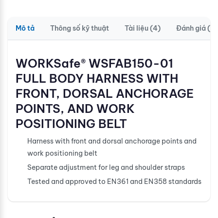
Mô tả
Thông số kỹ thuật
Tài liệu (4)
Đánh giá (0)
WORKSafe® WSFAB150-01
FULL BODY HARNESS WITH
FRONT, DORSAL ANCHORAGE
POINTS, AND WORK
POSITIONING BELT
Harness with front and dorsal anchorage points and
work positioning belt
Separate adjustment for leg and shoulder straps
Tested and approved to EN361 and EN358 standards