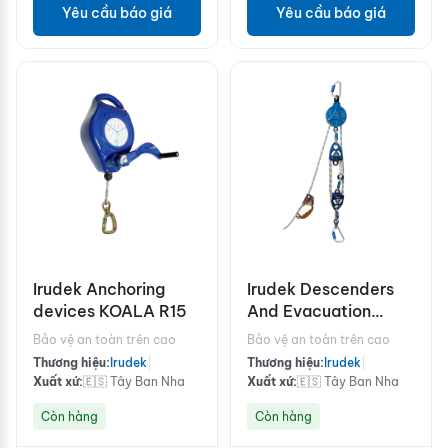
Yêu cầu báo giá
Yêu cầu báo giá
Irudek Anchoring
Irudek Descenders
devices KOALA R15
And Evacuation
Systems ALF 5:1
Bảo vệ an toàn trên cao
Bảo vệ an toàn trên cao
Thương hiệu:
Irudek
|
Thương hiệu:
Irudek
|
Xuất xứ:
🇪🇸 Tây Ban Nha
Xuất xứ:
🇪🇸 Tây Ban Nha
Còn hàng
Còn hàng