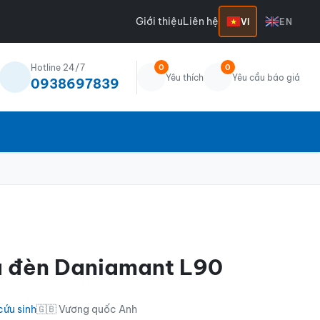
Giới thiệu
Liên hệ
VI
EN
Hotline 24/7
0
0
Yêu thích
Yêu cầu báo giá
0938697839
a đèn Daniamant L90
cứu sinh
🇬🇧 Vương quốc Anh