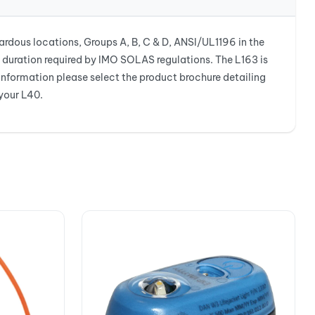
zardous locations, Groups A, B, C & D, ANSI/UL1196 in the
 duration required by IMO SOLAS regulations. The L163 is
information please select the product brochure detailing
your L40.