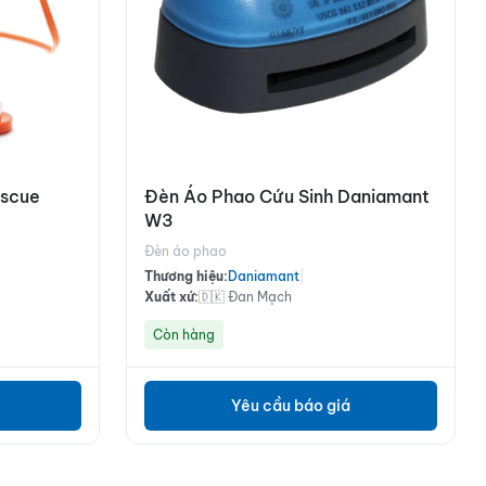
escue
Đèn Áo Phao Cứu Sinh Daniamant
W3
Đèn áo phao
Thương hiệu:
Daniamant
|
Xuất xứ:
🇩🇰 Đan Mạch
Còn hàng
Yêu cầu báo giá