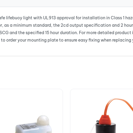
 lifebuoy light with UL913 approval for installation in Class 1 ha
er, as a minimum standard, the 2cd output specification and 2 hour
SCG and the specified 15 hour duration. For more detailed product 
to order your mounting plate to ensure easy fixing when replacing 