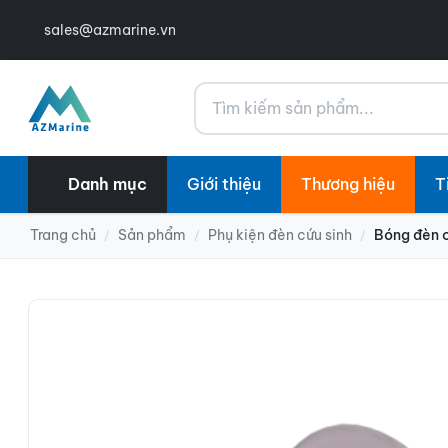
sales@azmarine.vn
Tìm kiếm
Danh mục
Giới thiệu
Thương hiệu
T
Trang chủ
Sản phẩm
Phụ kiện đèn cứu sinh
Bóng đèn 
/
/
/