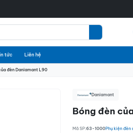
in tức
Liên hệ
của đèn Daniamant L90
Daniamant
Bóng đèn củ
Mã SP:
63-1000
Phụ kiện đèn 