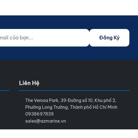
 của bạn...
o not fill)
Đăng Ký
Liên Hệ
The Verosa Park, 39 Đường số 10, Khu phố 2,
Phường Long Trường, Thành phố Hồ Chí Minh
0938697839
sales@azmarine.vn