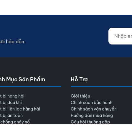
Nhập email
Website (d
mãi hấp dẫn
nh Mục Sản Phẩm
Hỗ Trợ
t bị hàng hải
Giới thiệu
t bị dầu khí
Chính sách bảo hành
t bị liên lạc hàng hải
Chính sách vận chuyển
t bị an toàn
Hướng dẫn mua hàng
 chống cháy nổ
Câu hỏi thường gặp