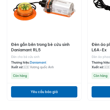
Đèn gắn bên trong bè cứu sinh
Đèn áo p
Daniamant RL5
L6A-Ex
Đèn cho bè cứu sinh
Đèn áo pha
Thương hiệu:
Daniamant
|
Thương hiệu
Xuất xứ:
🇬🇧 Vương quốc Anh
Xuất xứ:
🇬
Còn hàng
Còn hàng
Yêu cầu báo giá