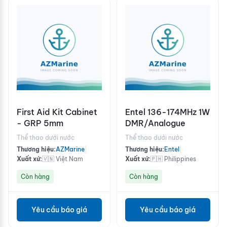
First Aid Kit Cabinet
Entel 136-174MHz 1W
- GRP 5mm
DMR/Analogue
Thể thao dưới nước
Thể thao dưới nước
Thương hiệu:
AZMarine
|
Thương hiệu:
Entel
|
Xuất xứ:
🇻🇳 Việt Nam
Xuất xứ:
🇵🇭 Philippines
Còn hàng
Còn hàng
Yêu cầu báo giá
Yêu cầu báo giá