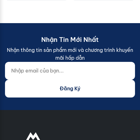
Nhận Tin Mới Nhất
Nhận thông tin sản phẩm mới và chương trình khuyến
mãi hấp dẫn
Nhập email của bạn...
Website (do not fill)
Đăng Ký