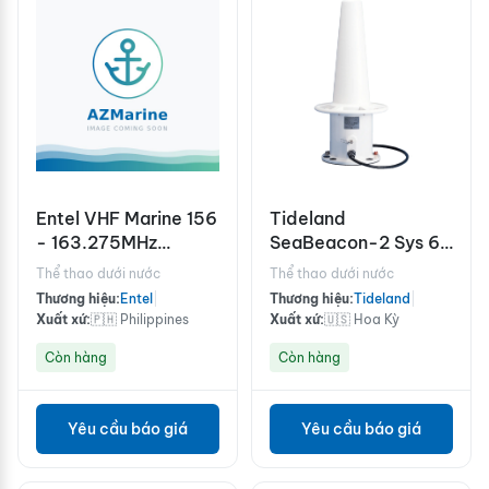
Entel VHF Marine 156
Tideland
- 163.275MHz
SeaBeacon-2 Sys 6
antenna
Ex X+S
Thể thao dưới nước
Thể thao dưới nước
Thương hiệu:
Entel
|
Thương hiệu:
Tideland
|
Xuất xứ:
🇵🇭 Philippines
Xuất xứ:
🇺🇸 Hoa Kỳ
Còn hàng
Còn hàng
Yêu cầu báo giá
Yêu cầu báo giá