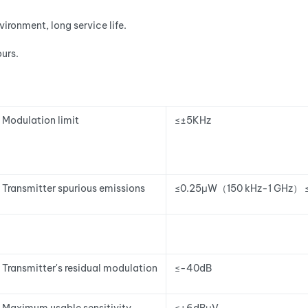
ironment, long service life.
urs.
Modulation limit
≤±5KHz
Transmitter spurious emissions
≤0.25μW（150 kHz-1 GHz）
Transmitter's residual modulation
≤-40dB