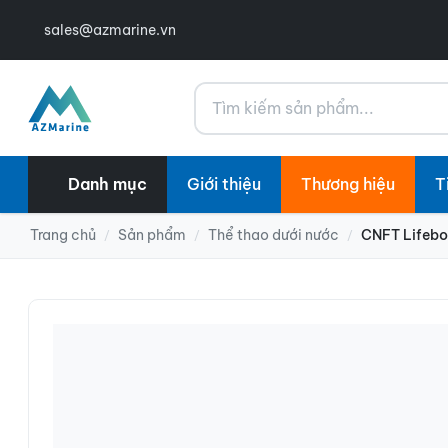
sales@azmarine.vn
Tìm kiếm
Danh mục
Giới thiệu
Thương hiệu
T
Trang chủ
Sản phẩm
Thể thao dưới nước
CNFT Lifebo
/
/
/