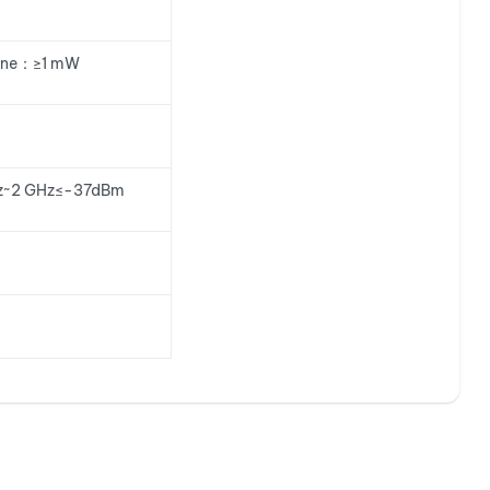
ne：≥1 mW
Hz~2 GHz≤-37dBm