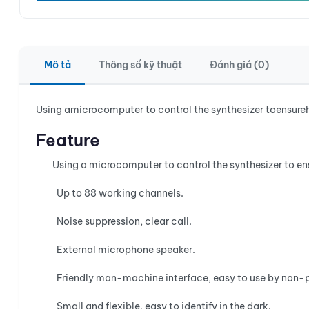
Mô tả
Thông số kỹ thuật
Đánh giá (0)
Using amicrocomputer to control the synthesizer toensur
Feature
Using a microcomputer to control the synthesizer to en
Up to 88 working channels.
Noise suppression, clear call.
External microphone speaker.
Friendly man-machine interface, easy to use by non-p
Small and flexible, easy to identify in the dark.