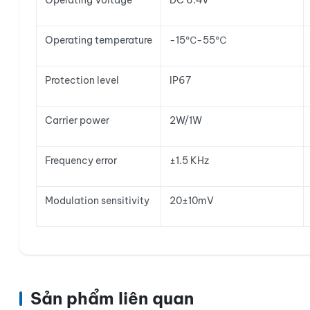
Operating Voltage
DC 6.4V
Operating temperature
-15℃-55℃
Protection level
IP67
Carrier power
2W/1W
Frequency error
±1.5 KHz
Modulation sensitivity
20±10mV
Sản phẩm liên quan