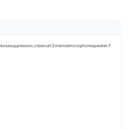
.Noisesuppression,clearcall.Externalmicrophonespeaker.F