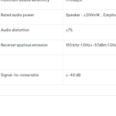
Maximum usable sensitivity
≤+6dBμV
Rated audio power
Speaker：≥200mW，Earpho
Audio distortion
≤7%
Receiver spurious emission
150 kHz~1 GHz≤-57dBm 1 G
Signal-to-noise ratio
≤-40 dB