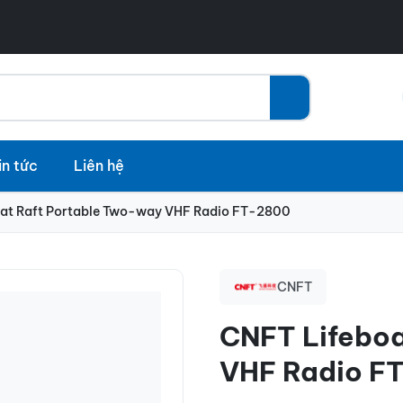
in tức
Liên hệ
at Raft Portable Two-way VHF Radio FT-2800
CNFT
CNFT Lifeboa
VHF Radio F