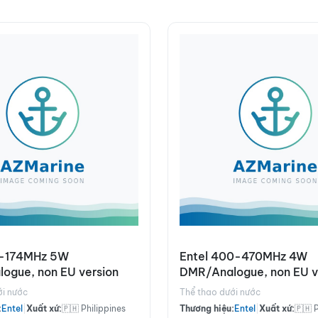
6-174MHz 5W
Entel 400-470MHz 4W
ogue, non EU version
DMR/Analogue, non EU v
ới nước
Thể thao dưới nước
:
Entel
|
Xuất xứ:
🇵🇭 Philippines
Thương hiệu:
Entel
|
Xuất xứ:
🇵🇭 