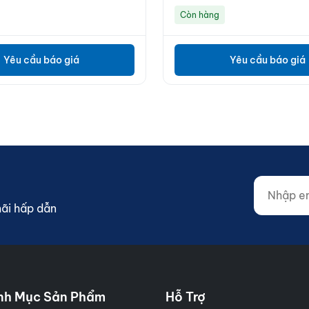
Còn hàng
Yêu cầu báo giá
Yêu cầu báo giá
Nhập email
Website (d
mãi hấp dẫn
nh Mục Sản Phẩm
Hỗ Trợ