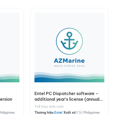
Entel PC Dispatcher software –
ersion
additional year’s license (annual
payment)
Thể thao dưới nước
Philippines
Thương hiệu:
Entel
|
Xuất xứ:
🇵🇭 Philippines