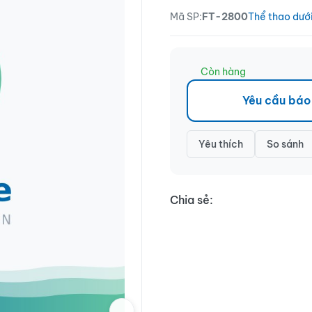
Mã SP:
FT-2800
Thể thao dướ
Còn hàng
Yêu cầu báo
Yêu thích
So sánh
Chia sẻ: