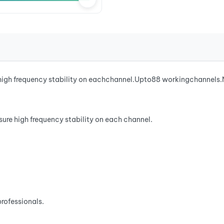
ehigh frequency stability on eachchannel.Upto88 workingchannels
sure high frequency stability on each channel.
rofessionals.