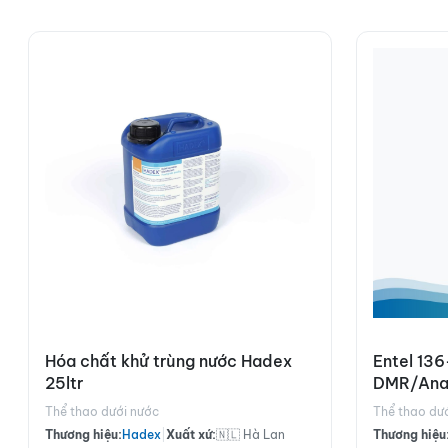
Hóa chất khử trùng nước Hadex
Entel 13
25ltr
DMR/Anal
Thể thao dưới nước
Thể thao dư
Thương hiệu:
Hadex
|
Xuất xứ:
🇳🇱 Hà Lan
Thương hiệu