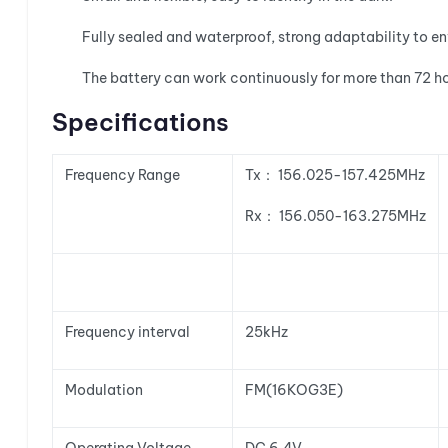
Fully sealed and waterproof, strong adaptability to env
The battery can work continuously for more than 72 ho
Specifications
Frequency Range
Tx： 156.025-157.425MHz
Rx： 156.050-163.275MHz
Frequency interval
25kHz
Modulation
FM(16KOG3E)