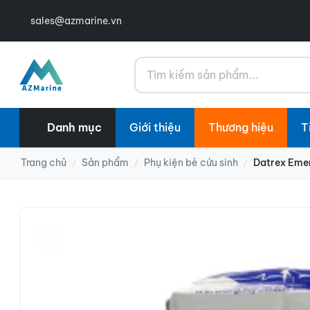
sales@azmarine.vn
Tìm kiếm
Danh mục
Giới thiệu
Thương hiệu
T
Trang chủ
Sản phẩm
Phụ kiện bè cứu sinh
Datrex Eme
/
/
/