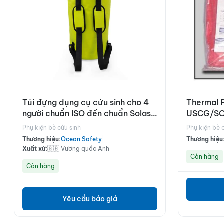
Túi đựng dụng cụ cứu sinh cho 4
Thermal 
người chuẩn ISO đến chuẩn Solas
USCG/S
A
Phụ kiện bè cứu sinh
Phụ kiện bè 
Thương hiệu:
Ocean Safety
|
Thương hiệu
Xuất xứ:
🇬🇧 Vương quốc Anh
Còn hàng
Còn hàng
Yêu cầu báo giá