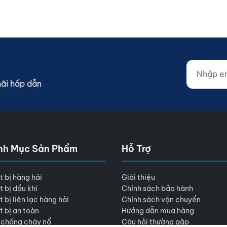
Nhập email
Website (d
mãi hấp dẫn
nh Mục Sản Phẩm
Hỗ Trợ
t bị hàng hải
Giới thiệu
t bị dầu khí
Chính sách bảo hành
t bị liên lạc hàng hải
Chính sách vận chuyển
t bị an toàn
Hướng dẫn mua hàng
 chống cháy nổ
Câu hỏi thường gặp