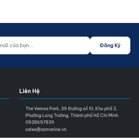
 của bạn...
o not fill)
Đăng Ký
Liên Hệ
The Verosa Park, 39 Đường số 10, Khu phố 2,
Phường Long Trường, Thành phố Hồ Chí Minh
0938697839
sales@azmarine.vn