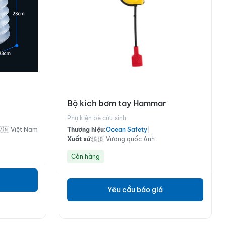
Bộ kích bơm tay Hammar
Phụ kiện bè cứu sinh
🇻🇳 Việt Nam
Thương hiệu:
Ocean Safety
|
Xuất xứ:
🇬🇧 Vương quốc Anh
Còn hàng
Yêu cầu báo giá