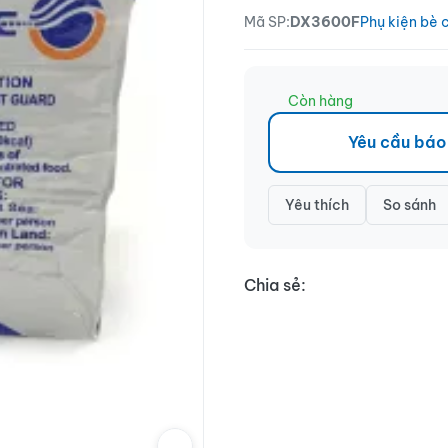
Mã SP:
DX3600F
Phụ kiện bè 
Còn hàng
Yêu cầu báo
Yêu thích
So sánh
Chia sẻ: