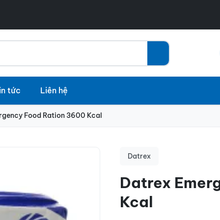
in tức
Liên hệ
rgency Food Ration 3600 Kcal
Datrex
Datrex Emer
Kcal