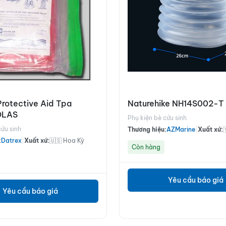
Protective Aid Tpa
Naturehike NH14S002-T
OLAS
Phụ kiện bè cứu sinh
cứu sinh
Thương hiệu:
AZMarine
|
Xuất xứ:
:
Datrex
|
Xuất xứ:
🇺🇸 Hoa Kỳ
Còn hàng
Yêu cầu báo giá
Yêu cầu báo giá