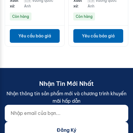
Xuất
🇬🇧 Vương quốc
Xuất
🇬🇧 Vương quốc
xứ:
Anh
xứ:
Anh
Còn hàng
Còn hàng
Yêu cầu báo giá
Yêu cầu báo giá
Nhận Tin Mới Nhất
Nhận thông tin sản phẩm mới và chương trình khuyến
mãi hấp dẫn
Nhập email của bạn...
Website (do not fill)
Đăng Ký