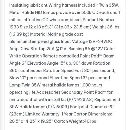
insulating lubricant Wiring harness included * Twin 35W,
Metal Halide HID lamps provide over 500k CD each and 1
million effective CD when combined. Product Number
1933 Size 12 x 13 x 9.3” (31 x 33 x 23.5 cm) Weight 36 lbs
(16.39 kg) Material Marine grade cast
aluminum,tempered glass Input Voltage 12V-24VDC
Amp Draw Startup 25A @12V, Running 8A @ 12V Color
White Operation Remote controlled Point Pad™ Beam
Angle 6° Elevation Angle 15° up, 30° down Rotation
360° continuous Rotation Speed Fast 30° per second,
Slow 10° per second Elevation Speed 3° per second
Lamp Twin 35W metal halide lamps 1,000 hours
operating life Accessories Secondary Point Pad™ for
remotecontrol with install kit (P/N 9282.3) Replacement
35W Halide lamps (P/N 6009) Footprint Diameter: 9”
(23cm) Limited Warranty: 1 Year Carton Dimensions:
20.5” x 14.25” x 19.25” Carton Weight:40 lbs