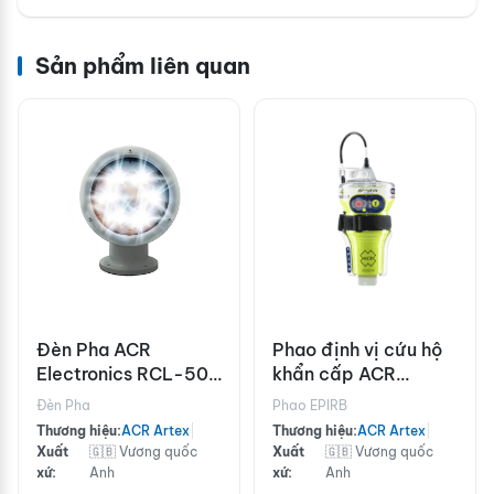
Sản phẩm liên quan
Đèn Pha ACR
Phao định vị cứu hộ
Electronics RCL-50
khẩn cấp ACR
LED - Màu trắng
Electronics
Đèn Pha
Phao EPIRB
GlobalFIX™ V4 Cat I
Thương hiệu:
ACR Artex
|
Thương hiệu:
ACR Artex
|
Xuất
🇬🇧 Vương quốc
Xuất
🇬🇧 Vương quốc
xứ:
Anh
xứ:
Anh