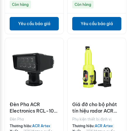
Còn hàng
Còn hàng
Yêu cầu báo giá
Yêu cầu báo giá
Đèn Pha ACR
Giá đỡ cho bộ phát
Electronics RCL-100
tín hiệu radar ACR
LED - Màu đen
Electronics
Đèn Pha
Phụ kiện thiết bị định vị
Pathfinder™ PRO
Thương hiệu:
ACR Artex
|
Thương hiệu:
ACR Artex
|