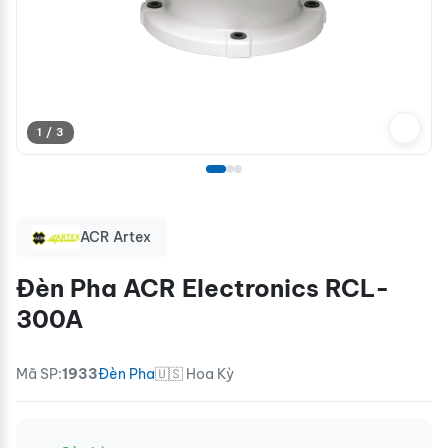
1 / 3
ACR Artex
Đèn Pha ACR Electronics RCL-
300A
Mã SP:
1933
Đèn Pha
🇺🇸 Hoa Kỳ