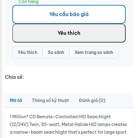
Còn hàng
Yêu cầu báo giá
Yêu thích
Yêu thích
So sánh
Xem trang so sánh
Chia sẻ:
Mô tả
Thông số kỹ thuật
Đánh giá (0)
1 Million* CD Remote-Controlled HID Searchlight
(12/24V) Twin, 35-watt, Metal Halide HID lamps creates
a narrow-beam searchlight that’s perfect for large sport