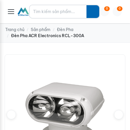
Tìm kiếm
0
0
Trang chủ
Sản phẩm
Đèn Pha
/
/
Đèn Pha ACR Electronics RCL-300A
/