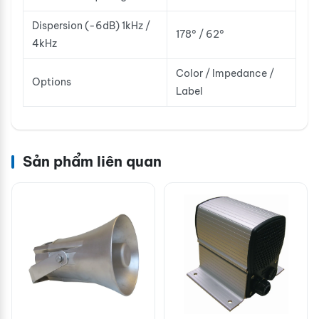
Dispersion (-6dB) 1kHz /
178° / 62°
4kHz
Color / Impedance /
Options
Label
Sản phẩm liên quan