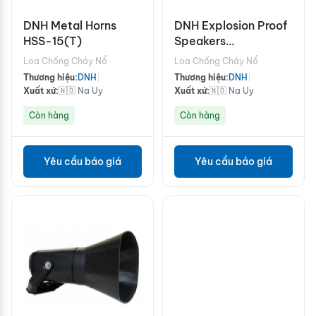
DNH Metal Horns
DNH Explosion Proof
HSS-15(T)
Speakers
CabinetsCAREEX-
Loa Chống Cháy Nổ
Loa Chống Cháy Nổ
36(T)
Thương hiệu:
DNH
|
Thương hiệu:
DNH
|
Xuất xứ:
🇳🇴 Na Uy
Xuất xứ:
🇳🇴 Na Uy
Còn hàng
Còn hàng
Yêu cầu báo giá
Yêu cầu báo giá