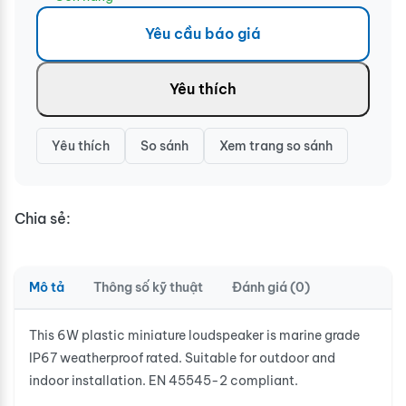
Yêu cầu báo giá
Yêu thích
Yêu thích
So sánh
Xem trang so sánh
Chia sẻ:
Mô tả
Thông số kỹ thuật
Đánh giá (0)
This 6W plastic miniature loudspeaker is marine grade
IP67 weatherproof rated. Suitable for outdoor and
indoor installation. EN 45545-2 compliant.