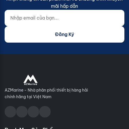
mãi hấp dẫn
Nhập email của bạn...
Website (do not fill)
Đăng Ký
AZMarine - Nhà phân phối thiết bị hàng hải
chính hãng tại Việt Nam