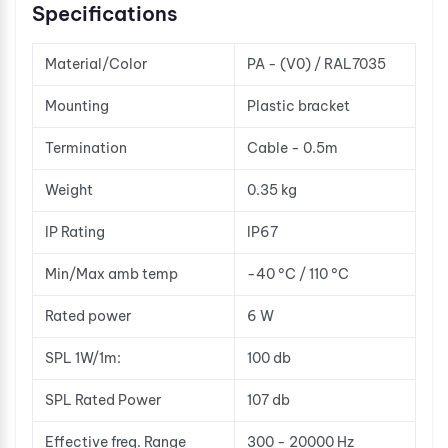
Specifications
Material/Color
PA - (V0) / RAL7035
Mounting
Plastic bracket
Termination
Cable - 0.5m
Weight
0.35 kg
IP Rating
IP67
Min/Max amb temp
-40 °C / 110 °C
Rated power
6 W
SPL 1W/1m:
100 db
SPL Rated Power
107 db
Effective freq. Range
300 - 20000 Hz