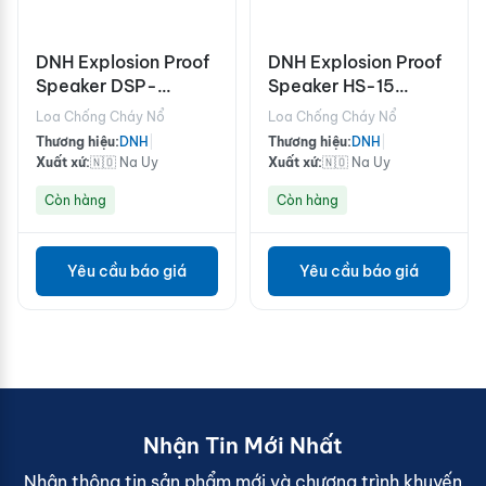
DNH Explosion Proof
DNH Explosion Proof
Speaker DSP-
Speaker HS-15
15EExmNL(T)
EExmNMF(T)
Loa Chống Cháy Nổ
Loa Chống Cháy Nổ
Thương hiệu:
DNH
|
Thương hiệu:
DNH
|
Xuất xứ:
🇳🇴 Na Uy
Xuất xứ:
🇳🇴 Na Uy
Còn hàng
Còn hàng
Yêu cầu báo giá
Yêu cầu báo giá
Nhận Tin Mới Nhất
Nhận thông tin sản phẩm mới và chương trình khuyến