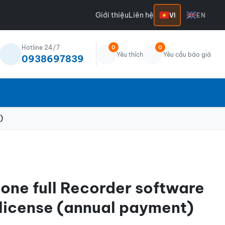
Giới thiệu
Liên hệ
VI
EN
Hotline 24/7
0
0
Yêu thích
Yêu cầu báo giá
0938697839
)
one full Recorder software
 license (annual payment)