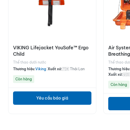
VIKING Lifejacket YouSafe™ Ergo
Air Syst
Child
Breathing
Monitor 
Thể thao dưới nước
Thể thao dư
Thương hiệu:
Viking
|
Xuất xứ:
🇹🇭 Thái Lan
Thương hiệu
Xuất xứ:
🇺
Còn hàng
Còn hàng
Yêu cầu báo giá