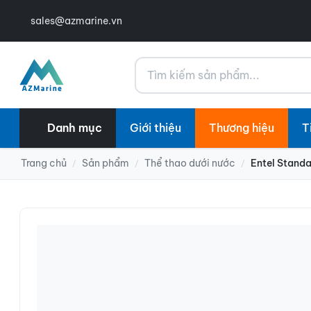
sales@azmarine.vn
Tìm kiếm
Danh mục
Giới thiệu
Thương hiệu
T
Trang chủ
Sản phẩm
Thể thao dưới nước
Entel Standa
/
/
/