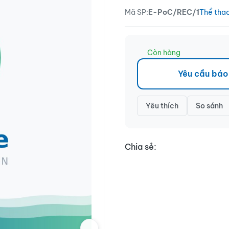
Mã SP:
E-PoC/REC/1
Thể tha
Còn hàng
Yêu cầu báo
Yêu thích
So sánh
Chia sẻ: