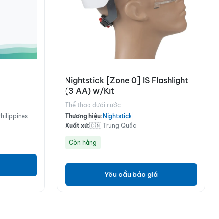
Nightstick [Zone 0] IS Flashlight
(3 AA) w/Kit
Thể thao dưới nước
Philippines
Thương hiệu:
Nightstick
|
Xuất xứ:
🇨🇳 Trung Quốc
Còn hàng
Yêu cầu báo giá