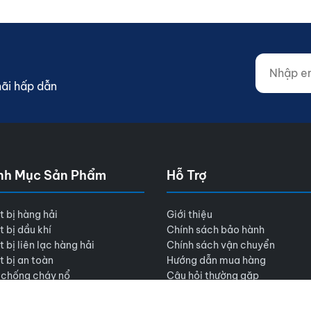
Nhập email
Website (d
mãi hấp dẫn
nh Mục Sản Phẩm
Hỗ Trợ
t bị hàng hải
Giới thiệu
t bị dầu khí
Chính sách bảo hành
t bị liên lạc hàng hải
Chính sách vận chuyển
t bị an toàn
Hướng dẫn mua hàng
 chống cháy nổ
Câu hỏi thường gặp