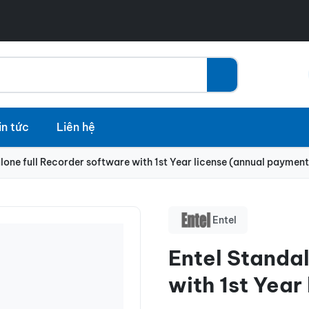
in tức
Liên hệ
lone full Recorder software with 1st Year license (annual payment
Entel
Entel Standal
with 1st Year