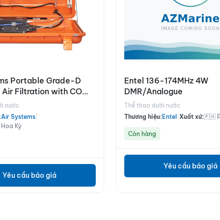
ems Portable Grade-D
Entel 136-174MHz 4W
 Air Filtration with CO
DMR/Analogue
BB100-CO
ới nước
Thể thao dưới nước
:
Air Systems
|
Thương hiệu:
Entel
|
Xuất xứ:
🇵🇭 
 Hoa Kỳ
Còn hàng
Yêu cầu báo giá
Yêu cầu báo giá