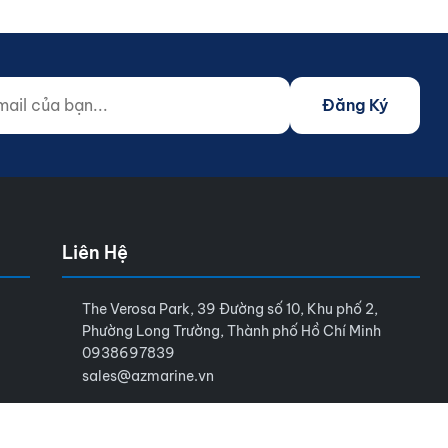
 của bạn...
o not fill)
Đăng Ký
Liên Hệ
The Verosa Park, 39 Đường số 10, Khu phố 2,
Phường Long Trường, Thành phố Hồ Chí Minh
0938697839
sales@azmarine.vn