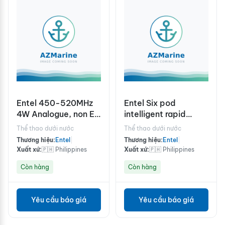
Entel 450-520MHz
Entel Six pod
4W Analogue, non EU
intelligent rapid
version
charger, 110-240V,
Thể thao dưới nước
Thể thao dưới nước
state 2-pin or 3-pin
Thương hiệu:
Entel
|
Thương hiệu:
Entel
|
plug
Xuất xứ:
🇵🇭 Philippines
Xuất xứ:
🇵🇭 Philippines
Còn hàng
Còn hàng
Yêu cầu báo giá
Yêu cầu báo giá