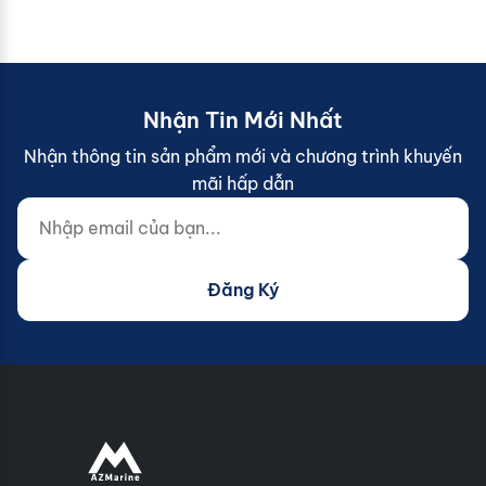
Nhận Tin Mới Nhất
Nhận thông tin sản phẩm mới và chương trình khuyến
mãi hấp dẫn
Nhập email của bạn...
Website (do not fill)
Đăng Ký