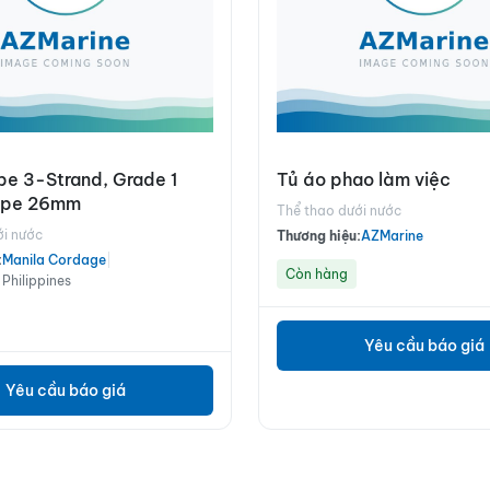
pe 3-Strand, Grade 1
Tủ áo phao làm việc
ope 26mm
Thể thao dưới nước
ới nước
Thương hiệu:
AZMarine
:
Manila Cordage
|
Còn hàng
 Philippines
Yêu cầu báo giá
Yêu cầu báo giá