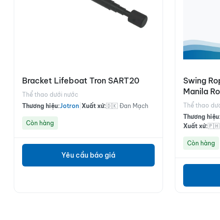
Bracket Lifeboat Tron SART20
Swing Ro
Manila R
Thể thao dưới nước
Thể thao dư
Thương hiệu:
Jotron
|
Xuất xứ:
🇩🇰 Đan Mạch
Thương hiệu
Còn hàng
Xuất xứ:
🇵🇭
Còn hàng
Yêu cầu báo giá