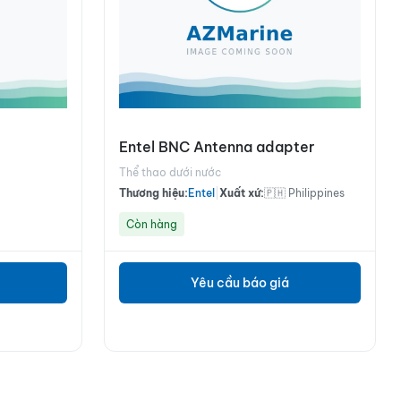
Entel BNC Antenna adapter
Thể thao dưới nước
Thương hiệu:
Entel
|
Xuất xứ:
🇵🇭 Philippines
Còn hàng
Yêu cầu báo giá