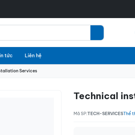
in tức
Liên hệ
stallation Services
Technical ins
Mã SP:
TECH-SERVICES
Thể t