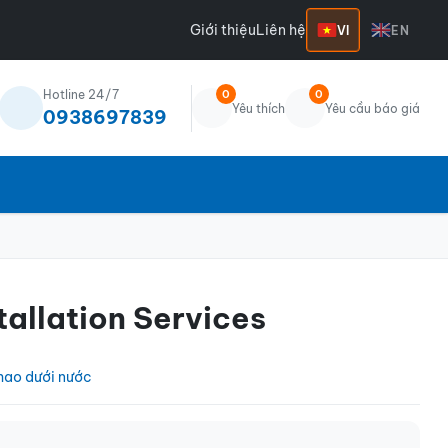
Giới thiệu
Liên hệ
VI
EN
Hotline 24/7
0
0
Yêu thích
Yêu cầu báo giá
0938697839
tallation Services
hao dưới nước