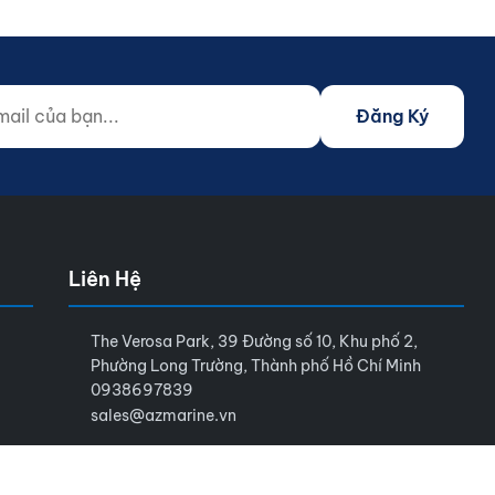
 của bạn...
o not fill)
Đăng Ký
Liên Hệ
The Verosa Park, 39 Đường số 10, Khu phố 2,
Phường Long Trường, Thành phố Hồ Chí Minh
0938697839
sales@azmarine.vn