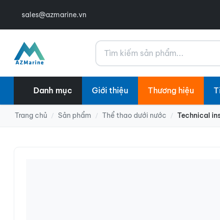
sales@azmarine.vn
Tìm kiếm
Danh mục
Giới thiệu
Thương hiệu
T
Trang chủ
Sản phẩm
Thể thao dưới nước
Technical in
/
/
/