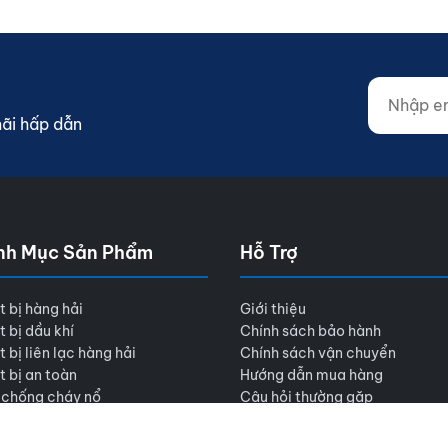
Nhập email
Website (d
mãi hấp dẫn
nh Mục Sản Phẩm
Hỗ Trợ
t bị hàng hải
Giới thiệu
t bị dầu khí
Chính sách bảo hành
t bị liên lạc hàng hải
Chính sách vận chuyển
t bị an toàn
Hướng dẫn mua hàng
 chống cháy nổ
Câu hỏi thường gặp