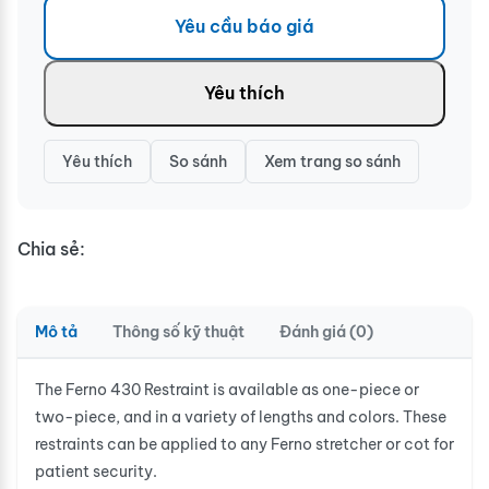
Yêu cầu báo giá
Yêu thích
Yêu thích
So sánh
Xem trang so sánh
Chia sẻ:
Mô tả
Thông số kỹ thuật
Đánh giá (0)
The Ferno 430 Restraint is available as one-piece or
two-piece, and in a variety of lengths and colors. These
restraints can be applied to any Ferno stretcher or cot for
patient security.