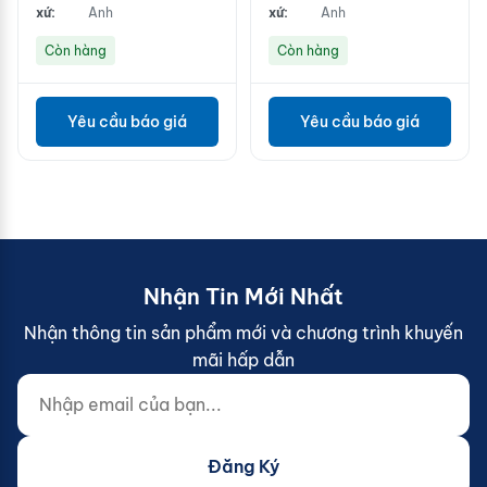
xứ:
Anh
xứ:
Anh
Còn hàng
Còn hàng
Yêu cầu báo giá
Yêu cầu báo giá
Nhận Tin Mới Nhất
Nhận thông tin sản phẩm mới và chương trình khuyến
mãi hấp dẫn
Nhập email của bạn...
Website (do not fill)
Đăng Ký