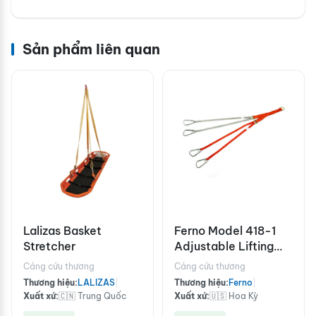
Sản phẩm liên quan
Lalizas Basket
Ferno Model 418-1
Stretcher
Adjustable Lifting
Bridle
Cáng cứu thương
Cáng cứu thương
Thương hiệu:
LALIZAS
|
Thương hiệu:
Ferno
|
Xuất xứ:
🇨🇳 Trung Quốc
Xuất xứ:
🇺🇸 Hoa Kỳ