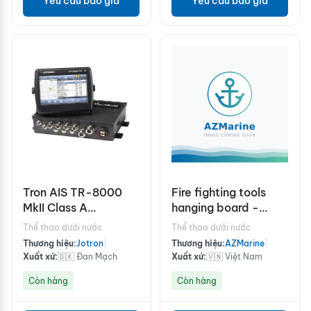
Yêu cầu báo giá
Yêu cầu báo giá
Tron AIS TR-8000
Fire fighting tools
MkII Class A
hanging board -
complete with GPS
1500x2000mm
Thể thao dưới nước
Thể thao dưới nước
ant.
Thương hiệu:
Jotron
|
Thương hiệu:
AZMarine
|
Xuất xứ:
🇩🇰 Đan Mạch
Xuất xứ:
🇻🇳 Việt Nam
Còn hàng
Còn hàng