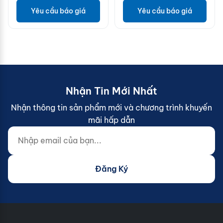
Yêu cầu báo giá
Yêu cầu báo giá
Nhận Tin Mới Nhất
Nhận thông tin sản phẩm mới và chương trình khuyến
mãi hấp dẫn
Nhập email của bạn...
Website (do not fill)
Đăng Ký