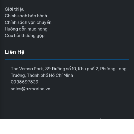
Giới thiệu
Chính sách bảo hành
Chính sách vận chuyển
Hướng dẫn mua hàng
Câu hỏi thường gặp
Liên Hệ
The Verosa Park, 39 Đường số 10, Khu phố 2, Phường Long
Trường, Thành phố Hồ Chí Minh
0938697839
sales@azmarine.vn
© 2026 AZMarine. Bảo lưu mọi quyền.
Điều khoản sử dụng
Chính sách bảo mật
Sitemap