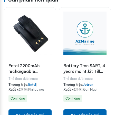
Entel 2200mAh
Battery Tron SART, 4
rechargeable
years maint.kit Till
Lithium-Ion battery
stock is empty!
Thể thao dưới nước
Thể thao dưới nước
pack
Thương hiệu:
Entel
|
Thương hiệu:
Jotron
|
Xuất xứ:
🇵🇭 Philippines
Xuất xứ:
🇩🇰 Đan Mạch
Còn hàng
Còn hàng