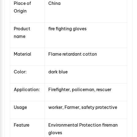
Place of
China
Origin
Product
fire fighting gloves
name
Material
Flame retardant cotton
Color:
dark blue
Application:
Firefighter, policeman, rescuer
Usage
worker, Farmer, safety protective
Feature
Environmental Protection fireman
gloves