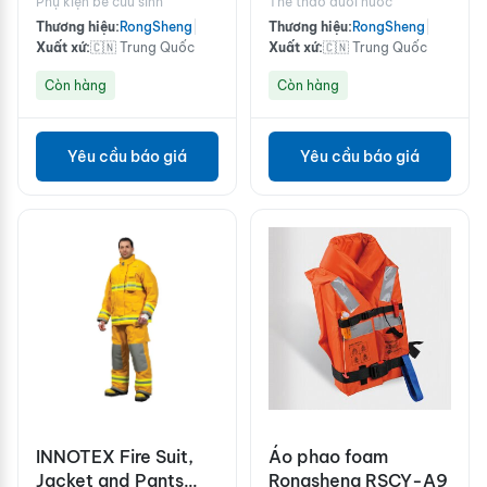
Phụ kiện bè cứu sinh
Thể thao dưới nước
Thương hiệu:
RongSheng
|
Thương hiệu:
RongSheng
|
Xuất xứ:
🇨🇳 Trung Quốc
Xuất xứ:
🇨🇳 Trung Quốc
Còn hàng
Còn hàng
Yêu cầu báo giá
Yêu cầu báo giá
INNOTEX Fire Suit,
Áo phao foam
Jacket and Pants
Rongsheng RSCY-A9