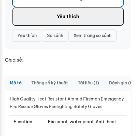
Yêu thích
Yêu thích
So sánh
Xem trang so sánh
Chia sẻ:
Mô tả
Thông số kỹ thuật
Tài liệu (1)
Đánh giá (0)
High Quality Heat Resistant Aramid Fireman Emergency
Fire Rescue Gloves Firefighting Safety Gloves
Function
Fire proof, water proof, Anti-heat