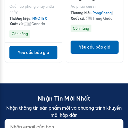
RDG10
Quần áo phòng cháy chữa
Áo phao cứu sinh
cháy
Thương hiệu:
RongSheng
|
Thương hiệu:
INNOTEX
|
Xuất xứ:
🇨🇳 Trung Quốc
Xuất xứ:
🇨🇦 Canada
Còn hàng
Còn hàng
Yêu cầu báo giá
Yêu cầu báo giá
Nhận Tin Mới Nhất
Nhận thông tin sản phẩm mới và chương trình khuyến
mãi hấp dẫn
Nhập email của bạn...
Website (do not fill)