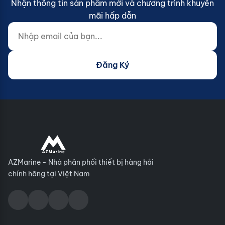
Nhận thông tin sản phẩm mới và chương trình khuyến
mãi hấp dẫn
Nhập email của bạn...
Website (do not fill)
Đăng Ký
AZMarine - Nhà phân phối thiết bị hàng hải
chính hãng tại Việt Nam