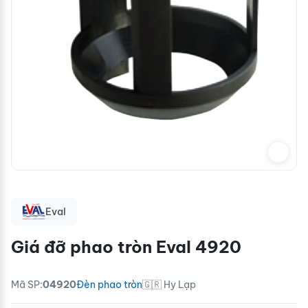
Eval
Giá đỡ phao tròn Eval 4920
Mã SP:
04920
Đèn phao tròn
🇬🇷 Hy Lạp