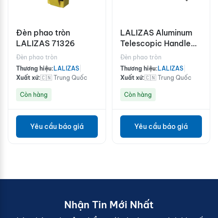
Đèn phao tròn
LALIZAS Aluminum
LALIZAS 71326
Telescopic Handle
For Hook/Brush,170-
Đèn phao tròn
Đèn phao tròn
305cm
Thương hiệu:
LALIZAS
|
Thương hiệu:
LALIZAS
|
Xuất xứ:
🇨🇳 Trung Quốc
Xuất xứ:
🇨🇳 Trung Quốc
Còn hàng
Còn hàng
Yêu cầu báo giá
Yêu cầu báo giá
Nhận Tin Mới Nhất