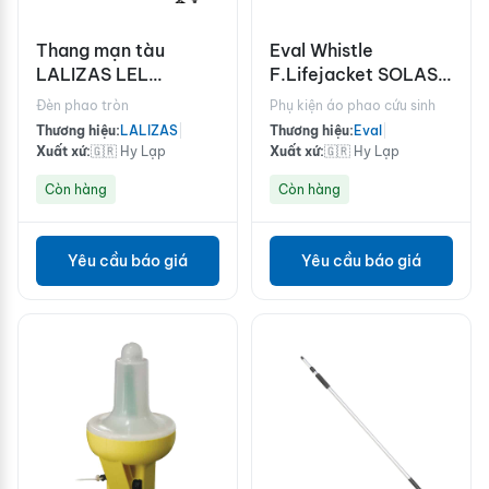
Thang mạn tàu
Eval Whistle
LALIZAS LEL
F.Lifejacket SOLAS
SOLAS/MED/USCG
74 LSA C. Orange
Đèn phao tròn
Phụ kiện áo phao cứu sinh
Thương hiệu:
LALIZAS
|
Thương hiệu:
Eval
|
Xuất xứ:
🇬🇷 Hy Lạp
Xuất xứ:
🇬🇷 Hy Lạp
Còn hàng
Còn hàng
Yêu cầu báo giá
Yêu cầu báo giá