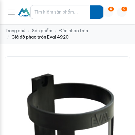
Tìm kiếm
0
0
Trang chủ
Sản phẩm
Đèn phao tròn
/
/
Giá đỡ phao tròn Eval 4920
/