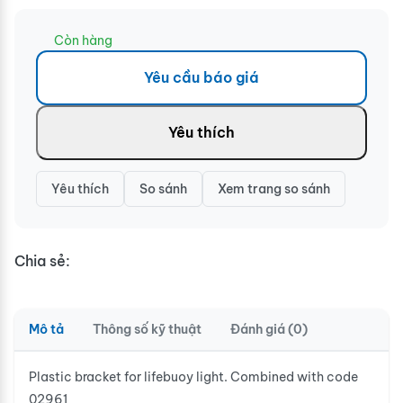
Còn hàng
Yêu cầu báo giá
Yêu thích
Yêu thích
So sánh
Xem trang so sánh
Chia sẻ:
Mô tả
Thông số kỹ thuật
Đánh giá (0)
Plastic bracket for lifebuoy light. Combined with code
02961