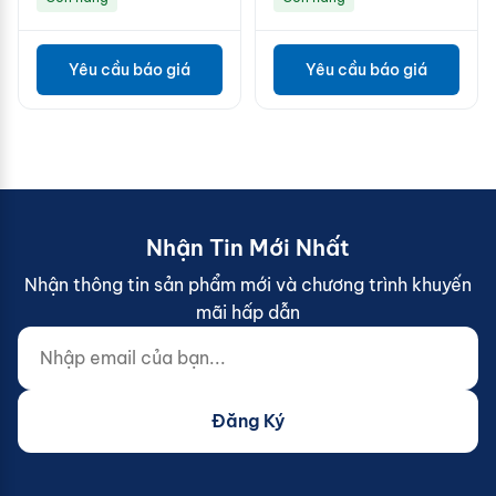
Yêu cầu báo giá
Yêu cầu báo giá
Nhận Tin Mới Nhất
Nhận thông tin sản phẩm mới và chương trình khuyến
mãi hấp dẫn
Nhập email của bạn...
Website (do not fill)
Đăng Ký