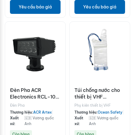
Yêu cầu báo giá
Yêu cầu báo giá
Đèn Pha ACR
Túi chống nước cho
Electronics RCL-100
thiết bị VHF
LED - Màu đen
110x340mm
Đèn Pha
Phụ kiên thiết bị VHF
Thương hiệu:
ACR Artex
|
Thương hiệu:
Ocean Safety
|
Xuất
🇬🇧 Vương quốc
Xuất
🇬🇧 Vương quốc
xứ:
Anh
xứ:
Anh
Còn hàng
Còn hàng