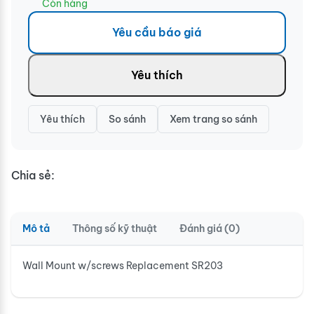
Còn hàng
Yêu cầu báo giá
Yêu thích
Yêu thích
So sánh
Xem trang so sánh
Chia sẻ:
Mô tả
Thông số kỹ thuật
Đánh giá (0)
Wall Mount w/screws Replacement SR203