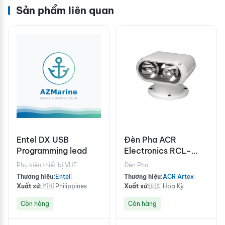
Sản phẩm liên quan
Entel DX USB
Đèn Pha ACR
Programming lead
Electronics RCL-
300A
Phụ kiên thiết bị VHF
Đèn Pha
Thương hiệu:
Entel
|
Thương hiệu:
ACR Artex
|
Xuất xứ:
🇵🇭 Philippines
Xuất xứ:
🇺🇸 Hoa Kỳ
Còn hàng
Còn hàng