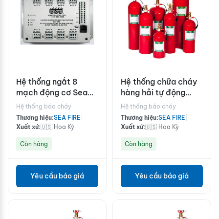
Hệ thống ngắt 8
Hệ thống chữa cháy
mạch động cơ Sea
hàng hải tự động
Fire
Sea-Fire NFG 275 A
Hệ thống báo cháy
Hệ thống báo cháy
Thương hiệu:
SEA FIRE
|
Thương hiệu:
SEA FIRE
|
Xuất xứ:
🇺🇸 Hoa Kỳ
Xuất xứ:
🇺🇸 Hoa Kỳ
Còn hàng
Còn hàng
Yêu cầu báo giá
Yêu cầu báo giá