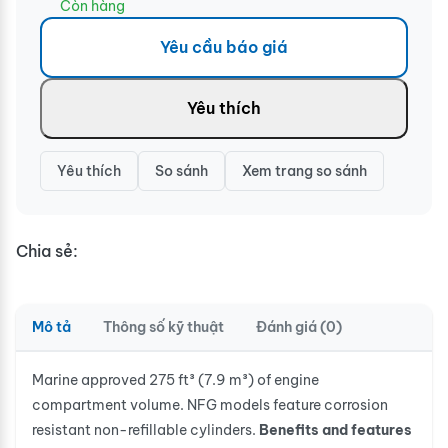
Còn hàng
Yêu cầu báo giá
Yêu thích
Yêu thích
So sánh
Xem trang so sánh
Chia sẻ:
Mô tả
Thông số kỹ thuật
Đánh giá (0)
Marine approved 275 ft³ (7.9 m³) of engine
compartment volume. NFG models feature corrosion
resistant non-refillable cylinders.
Benefits and features