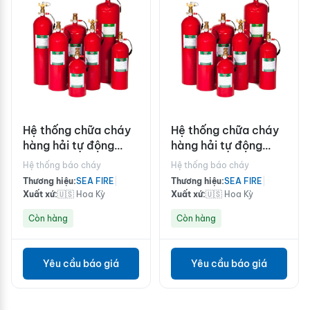
Hệ thống chữa cháy
Hệ thống chữa cháy
hàng hải tự động
hàng hải tự động
Sea-Fire NFG 50 A
Sea-Fire NFG 75
Hệ thống báo cháy
Hệ thống báo cháy
M/A
Thương hiệu:
SEA FIRE
|
Thương hiệu:
SEA FIRE
|
Xuất xứ:
🇺🇸 Hoa Kỳ
Xuất xứ:
🇺🇸 Hoa Kỳ
Còn hàng
Còn hàng
Yêu cầu báo giá
Yêu cầu báo giá