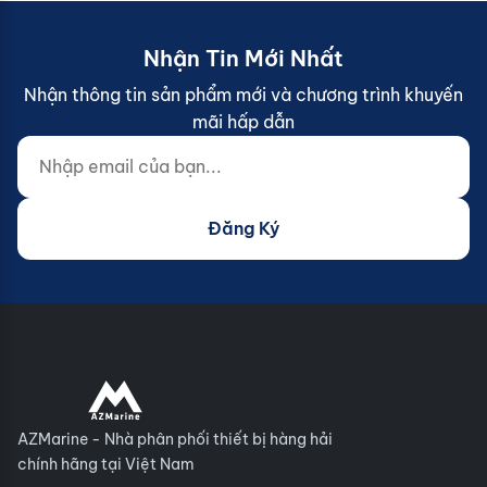
Nhận Tin Mới Nhất
Nhận thông tin sản phẩm mới và chương trình khuyến
mãi hấp dẫn
Nhập email của bạn...
Website (do not fill)
Đăng Ký
AZMarine - Nhà phân phối thiết bị hàng hải
chính hãng tại Việt Nam