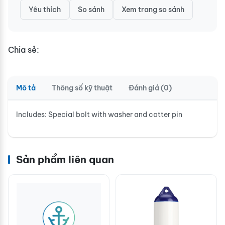
Yêu thích
So sánh
Xem trang so sánh
Chia sẻ:
Mô tả
Thông số kỹ thuật
Đánh giá (0)
Includes: Special bolt with washer and cotter pin
Sản phẩm liên quan