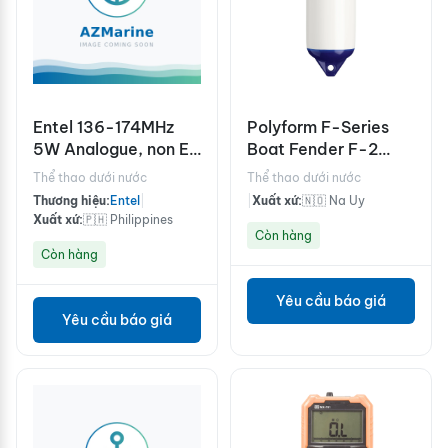
Entel 136-174MHz
Polyform F-Series
5W Analogue, non EU
Boat Fender F-2
version
Navy Blue Ropehold
Thể thao dưới nước
Thể thao dưới nước
Thương hiệu:
Entel
|
|
Xuất xứ:
🇳🇴 Na Uy
Xuất xứ:
🇵🇭 Philippines
Còn hàng
Còn hàng
Yêu cầu báo giá
Yêu cầu báo giá