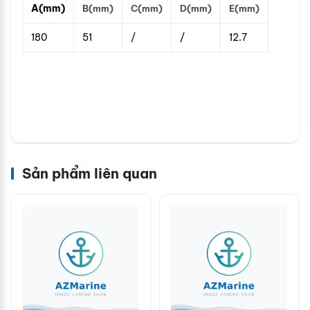
A(mm)
B(mm)
C(mm)
D(mm)
E(mm)
180
51
/
/
12.7
Sản phẩm liên quan