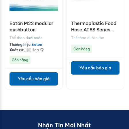
Eaton M22 modular
Thermoplastic Food
pushbutton
Hose AT8S Series
Breathing Air -
Thể thao dưới nước
Thể thao dưới nước
Water-proof Cover
Thương hiệu:
Eaton
|
Còn hàng
Xuất xứ:
🇺🇸 Hoa Kỳ
Còn hàng
Yêu cầu báo giá
Yêu cầu báo giá
Nhận Tin Mới Nhất