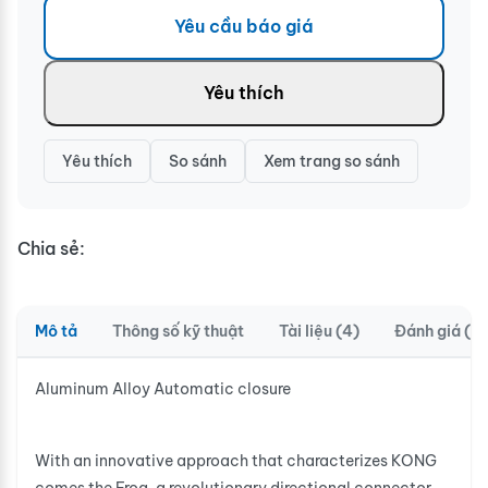
Yêu cầu báo giá
Yêu thích
Yêu thích
So sánh
Xem trang so sánh
Chia sẻ:
Mô tả
Thông số kỹ thuật
Tài liệu (4)
Đánh giá (0)
Aluminum Alloy Automatic closure
With an innovative approach that characterizes KONG