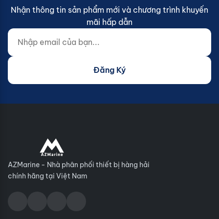
Nhận thông tin sản phẩm mới và chương trình khuyến
mãi hấp dẫn
Nhập email của bạn...
Website (do not fill)
Đăng Ký
AZMarine - Nhà phân phối thiết bị hàng hải
chính hãng tại Việt Nam