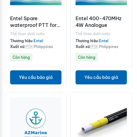
Entel Spare
Entel 400-470MHz
waterproof PTT for
4W Analogue
CXR accessories
Thể thao dưới nước
Thể thao dưới nước
Thương hiệu:
Entel
|
Thương hiệu:
Entel
|
Xuất xứ:
🇵🇭 Philippines
Xuất xứ:
🇵🇭 Philippines
Còn hàng
Còn hàng
Yêu cầu báo giá
Yêu cầu báo giá