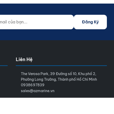
 của bạn...
o not fill)
Đăng Ký
Liên Hệ
The Verosa Park, 39 Đường số 10, Khu phố 2,
Phường Long Trường, Thành phố Hồ Chí Minh
0938697839
sales@azmarine.vn