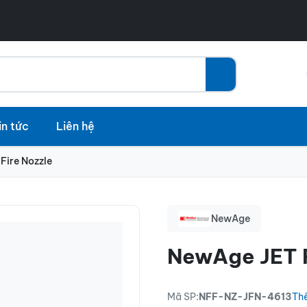
in tức
Liên hệ
Fire Nozzle
NewAge
NewAge JET F
Mã SP:
NFF-NZ-JFN-4613
Thể