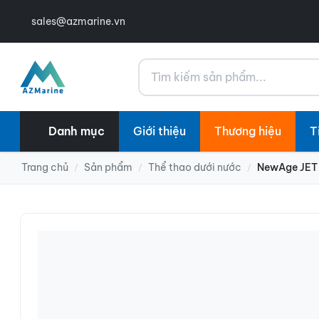
sales@azmarine.vn
Tìm kiếm
Danh mục
Giới thiệu
Thương hiệu
T
Trang chủ
Sản phẩm
Thể thao dưới nước
NewAge JET 
/
/
/