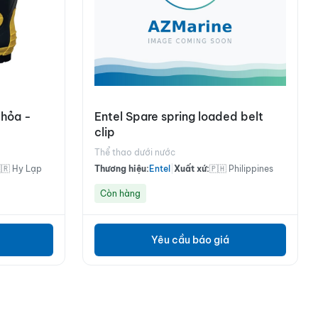
 hỏa -
Entel Spare spring loaded belt
clip
Thể thao dưới nước
🇷 Hy Lạp
Thương hiệu:
Entel
|
Xuất xứ:
🇵🇭 Philippines
Còn hàng
Yêu cầu báo giá