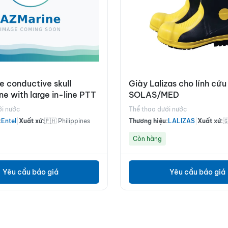
e conductive skull
Giày Lalizas cho lính cứu
e with large in-line PTT
SOLAS/MED
ới nước
Thể thao dưới nước
:
Entel
|
Xuất xứ:
🇵🇭 Philippines
Thương hiệu:
LALIZAS
|
Xuất xứ:

Còn hàng
Yêu cầu báo giá
Yêu cầu báo giá