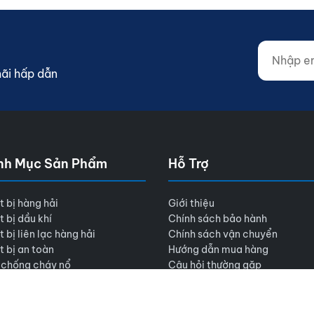
Nhập email
Website (d
mãi hấp dẫn
nh Mục Sản Phẩm
Hỗ Trợ
t bị hàng hải
Giới thiệu
t bị dầu khí
Chính sách bảo hành
t bị liên lạc hàng hải
Chính sách vận chuyển
t bị an toàn
Hướng dẫn mua hàng
 chống cháy nổ
Câu hỏi thường gặp