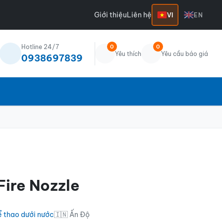
Giới thiệu
Liên hệ
VI
EN
Hotline 24/7
0
0
Yêu thích
Yêu cầu báo giá
0938697839
ire Nozzle
 thao dưới nước
🇮🇳 Ấn Độ