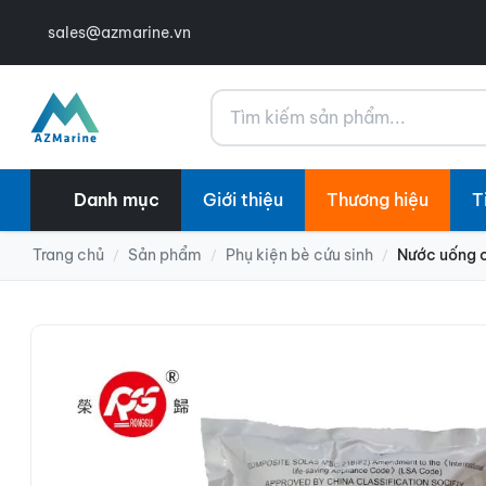
sales@azmarine.vn
Tìm kiếm
Danh mục
Giới thiệu
Thương hiệu
T
Trang chủ
Sản phẩm
Phụ kiện bè cứu sinh
Nước uống 
/
/
/