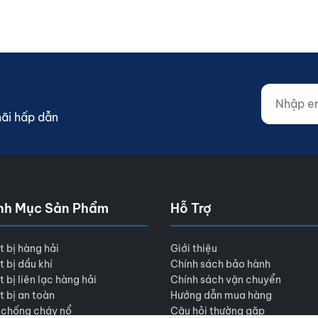
Nhập email
Website (d
mãi hấp dẫn
nh Mục Sản Phẩm
Hỗ Trợ
t bị hàng hải
Giới thiệu
t bị dầu khí
Chính sách bảo hành
t bị liên lạc hàng hải
Chính sách vận chuyển
t bị an toàn
Hướng dẫn mua hàng
 chống cháy nổ
Câu hỏi thường gặp