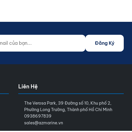
 của bạn...
o not fill)
Đăng Ký
Liên Hệ
The Verosa Park, 39 Đường số 10, Khu phố 2,
Phường Long Trường, Thành phố Hồ Chí Minh
0938697839
sales@azmarine.vn