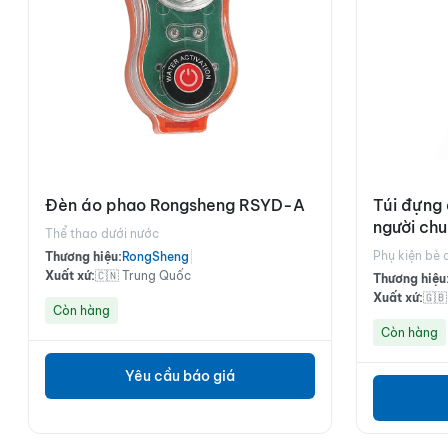
Đèn áo phao Rongsheng RSYD-A
Túi đựng 
người chu
Thể thao dưới nước
A
Phụ kiện bè 
Thương hiệu:
RongSheng
|
Xuất xứ:
🇨🇳 Trung Quốc
Thương hiệu
Xuất xứ:
🇬
Còn hàng
Còn hàng
Yêu cầu báo giá