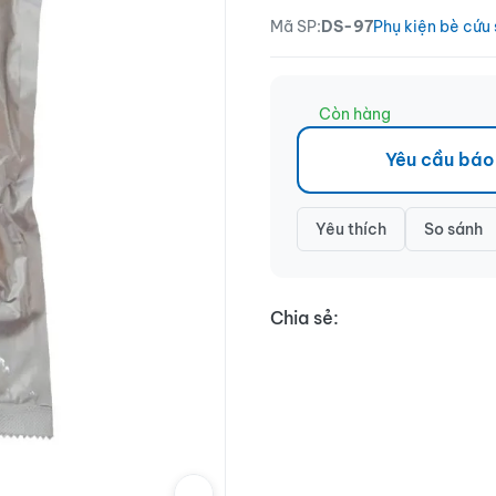
Mã SP:
DS-97
Phụ kiện bè cứu 
Còn hàng
Yêu cầu báo
Yêu thích
So sánh
Chia sẻ: