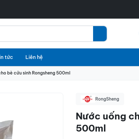
in tức
Liên hệ
cho bè cứu sinh Rongsheng 500ml
RongSheng
Nước uống ch
500ml