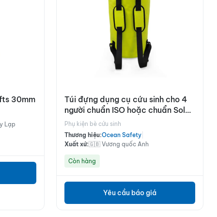
afts 30mm
Túi đựng dụng cụ cứu sinh cho 4
người chuẩn ISO hoặc chuẩn Solas
B
Phụ kiện bè cứu sinh
Hy Lạp
Thương hiệu:
Ocean Safety
|
Xuất xứ:
🇬🇧 Vương quốc Anh
Còn hàng
Yêu cầu báo giá