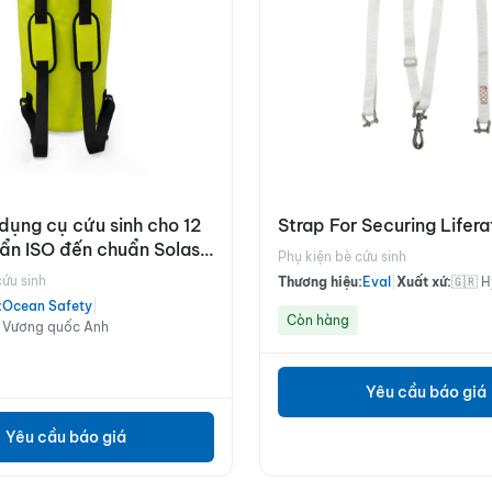
dụng cụ cứu sinh cho 12
Strap For Securing Lifer
ẩn ISO đến chuẩn Solas
Phụ kiện bè cứu sinh
cứu sinh
Thương hiệu:
Eval
|
Xuất xứ:
🇬🇷 
:
Ocean Safety
|
Còn hàng
 Vương quốc Anh
Yêu cầu báo giá
Yêu cầu báo giá