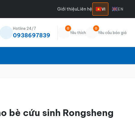
Giới thiệu
Liên hệ
VI
EN
Hotline 24/7
0
0
Yêu thích
Yêu cầu báo giá
0938697839
o bè cứu sinh Rongsheng