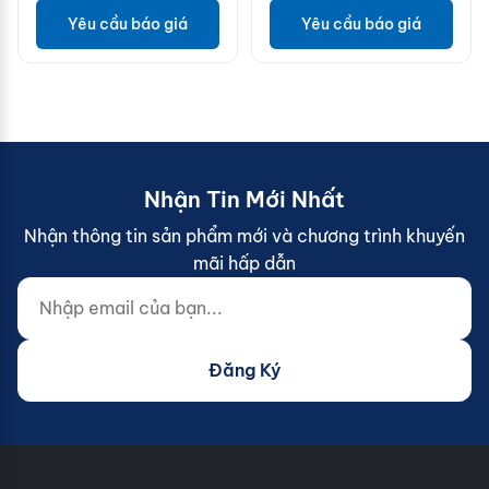
Yêu cầu báo giá
Yêu cầu báo giá
Nhận Tin Mới Nhất
Nhận thông tin sản phẩm mới và chương trình khuyến
mãi hấp dẫn
Nhập email của bạn...
Website (do not fill)
Đăng Ký