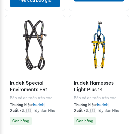
Yêu cầu báo giá
Irudek Special
Irudek Harnesses
Enviroments FR1
Light Plus 14
Bảo vệ an toàn trên cao
Bảo vệ an toàn trên cao
Thương hiệu:
Irudek
|
Thương hiệu:
Irudek
|
Xuất xứ:
🇪🇸 Tây Ban Nha
Xuất xứ:
🇪🇸 Tây Ban Nha
Còn hàng
Còn hàng