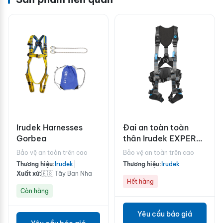
Irudek Harnesses
Đai an toàn toàn
Gorbea
thân Irudek EXPERT
5 PRO
Bảo vệ an toàn trên cao
Bảo vệ an toàn trên cao
Thương hiệu:
Irudek
|
Thương hiệu:
Irudek
Xuất xứ:
🇪🇸 Tây Ban Nha
Hết hàng
Còn hàng
Yêu cầu báo giá