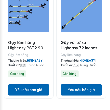
Gậy làm hàng
Gậy với từ xa
Higheasy PST2 90
Higheasy 72 inches
inches
Gậy làm hàng
Gậy làm hàng
Thương hiệu:
HIGHEASY
|
Thương hiệu:
HIGHEASY
|
Xuất xứ:
🇨🇳 Trung Quốc
Xuất xứ:
🇨🇳 Trung Quốc
Còn hàng
Còn hàng
Yêu cầu báo giá
Yêu cầu báo giá