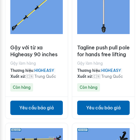
Gậy với từ xa
Tagline push pull pole
Higheasy 90 inches
for hands free lifting
Gậy làm hàng
Gậy làm hàng
Thương hiệu:
HIGHEASY
|
Thương hiệu:
HIGHEASY
|
Xuất xứ:
🇨🇳 Trung Quốc
Xuất xứ:
🇨🇳 Trung Quốc
Còn hàng
Còn hàng
Yêu cầu báo giá
Yêu cầu báo giá