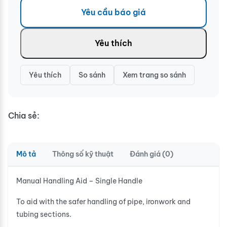
Yêu cầu báo giá
Yêu thích
Yêu thích
So sánh
Xem trang so sánh
Chia sẻ:
Mô tả
Thông số kỹ thuật
Đánh giá (0)
Manual Handling Aid – Single Handle
To aid with the safer handling of pipe, ironwork and
tubing sections.