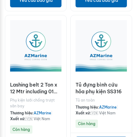
Yêu cầu báo giá
Yêu cầu báo giá
Lashing belt 2 Ton x
Tủ đựng bình cứu
12 Mtr including 01
hỏa phụ kiện SS316
buckle & 02 J hook
Phụ kiện lưới chống trượt
Tủ an toàn
sân bay
Thương hiệu:
AZMarine
|
Thương hiệu:
AZMarine
|
Xuất xứ:
🇻🇳 Việt Nam
Xuất xứ:
🇻🇳 Việt Nam
Còn hàng
Còn hàng