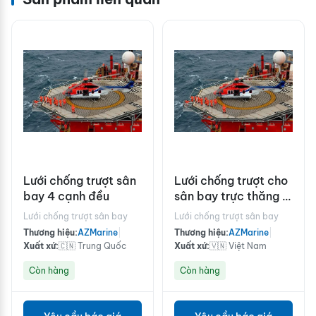
Lưới chống trượt sân
Lưới chống trượt cho
bay 4 cạnh đều
sân bay trực thăng 4
cạnh đều 15x15m
Lưới chống trượt sân bay
Lưới chống trượt sân bay
Thương hiệu:
AZMarine
|
Thương hiệu:
AZMarine
|
Xuất xứ:
🇨🇳 Trung Quốc
Xuất xứ:
🇻🇳 Việt Nam
Còn hàng
Còn hàng