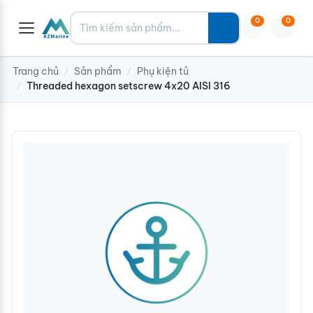
Tìm kiếm
0
0
Trang chủ
Sản phẩm
Phụ kiện tủ
/
/
Threaded hexagon setscrew 4x20 AISI 316
/