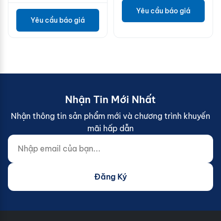
Yêu cầu báo giá
Yêu cầu báo giá
Nhận Tin Mới Nhất
Nhận thông tin sản phẩm mới và chương trình khuyến
mãi hấp dẫn
Nhập email của bạn...
Website (do not fill)
Đăng Ký