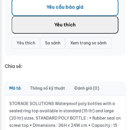
Yêu cầu báo giá
Yêu thích
Yêu thích
So sánh
Xem trang so sánh
Chia sẻ:
Mô tả
Thông số kỹ thuật
Đánh giá (0)
STORAGE SOLUTIONS Waterproof poly bottles with a
sealed ring top available in standard (15 ltr) and large
(20 ltr) sizes. STANDARD POLY BOTTLE : • Rubber seal on
screw top • Dimensions : 36H x 24W cm • Capacity : 15