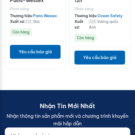
Pains-Wessex
12h
Pháo sáng
Pháo sáng
Thương hiệu:
Pains Wessex
|
Thương hiệu:
Ocean Safety
|
Xuất xứ:
🇩🇪 Đức
Xuất
🇬🇧 Vương quốc
xứ:
Anh
Còn hàng
Còn hàng
Yêu cầu báo giá
Yêu cầu báo giá
Nhận Tin Mới Nhất
Nhận thông tin sản phẩm mới và chương trình khuyến
mãi hấp dẫn
Nhập email của bạn...
Website (do not fill)