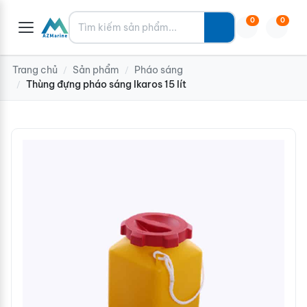
Tìm kiếm
0
0
Trang chủ
Sản phẩm
Pháo sáng
/
/
Thùng đựng pháo sáng Ikaros 15 lít
/