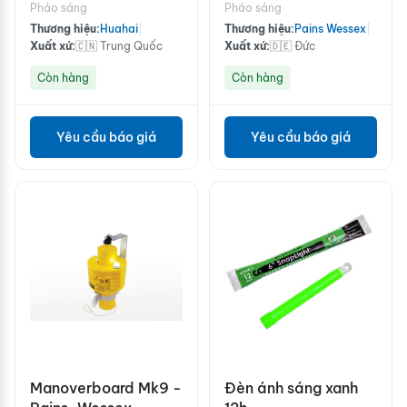
4
Mk8A
Pháo sáng
Pháo sáng
Thương hiệu:
Huahai
|
Thương hiệu:
Pains Wessex
|
Xuất xứ:
🇨🇳 Trung Quốc
Xuất xứ:
🇩🇪 Đức
Còn hàng
Còn hàng
Yêu cầu báo giá
Yêu cầu báo giá
Manoverboard Mk9 -
Đèn ánh sáng xanh