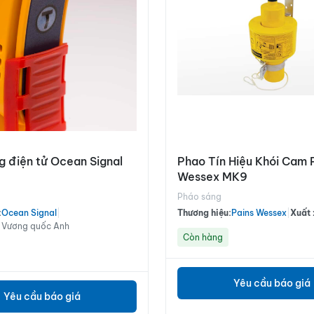
 điện tử Ocean Signal
Phao Tín Hiệu Khói Cam 
Wessex MK9
Pháo sáng
:
Ocean Signal
|
Thương hiệu:
Pains Wessex
|
Xuất 
 Vương quốc Anh
Còn hàng
Yêu cầu báo giá
Yêu cầu báo giá