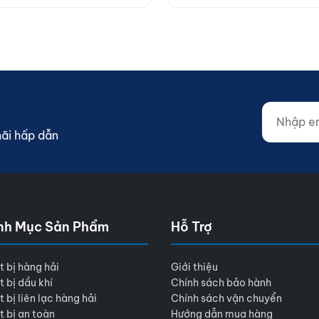
Nhập email
Website (d
mãi hấp dẫn
nh Mục Sản Phẩm
Hỗ Trợ
t bị hàng hải
Giới thiệu
t bị dầu khí
Chính sách bảo hành
t bị liên lạc hàng hải
Chính sách vận chuyển
t bị an toàn
Hướng dẫn mua hàng