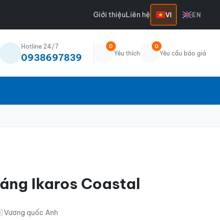
Giới thiệu
Liên hệ
VI
EN
Hotline 24/7
0
0
Yêu thích
Yêu cầu báo giá
0938697839
áng Ikaros Coastal
 Vương quốc Anh