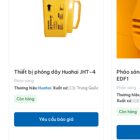
Thiết bị phóng dây Huahai JHT-4
Pháo sáng
EDF1
Pháo sáng
Pháo sáng
Thương hiệu:
Huahai
|
Xuất xứ:
🇨🇳 Trung Quốc
Thương hiệu
Còn hàng
Xuất xứ:
🇬
Còn hàng
Yêu cầu báo giá