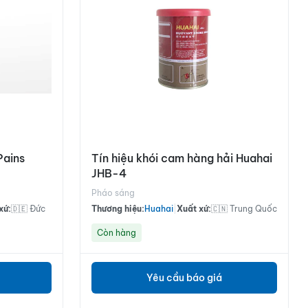
Pains
Tín hiệu khói cam hàng hải Huahai
JHB-4
Pháo sáng
xứ:
🇩🇪 Đức
Thương hiệu:
Huahai
|
Xuất xứ:
🇨🇳 Trung Quốc
Còn hàng
Yêu cầu báo giá