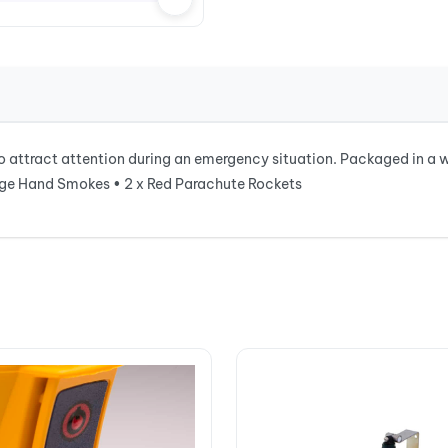
attract attention during an emergency situation. Packaged in a wa
nge Hand Smokes • 2 x Red Parachute Rockets