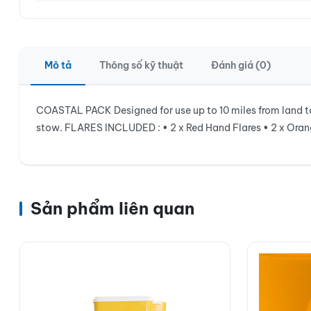
Mô tả
Thông số kỹ thuật
Đánh giá (0)
COASTAL PACK Designed for use up to 10 miles from land to 
stow. FLARES INCLUDED : • 2 x Red Hand Flares • 2 x Ora
Sản phẩm liên quan