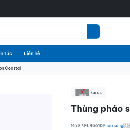
in tức
Liên hệ
os Coastal
Ikaros
Thùng pháo s
Mã SP:
FLR5610
Pháo sáng
🇬