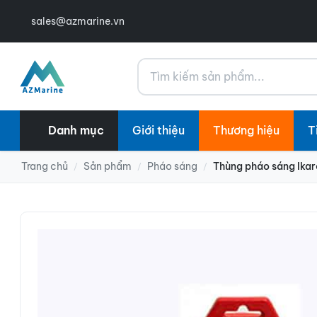
sales@azmarine.vn
Tìm kiếm
Danh mục
Giới thiệu
Thương hiệu
T
Trang chủ
Sản phẩm
Pháo sáng
Thùng pháo sáng Ikar
/
/
/