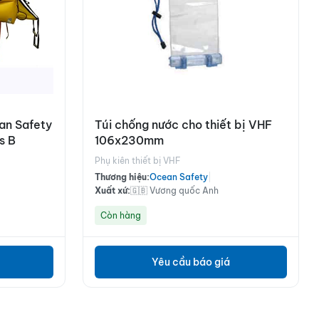
an Safety
Túi chống nước cho thiết bị VHF
s B
106x230mm
Phụ kiên thiết bị VHF
Thương hiệu:
Ocean Safety
|
Xuất xứ:
🇬🇧 Vương quốc Anh
Còn hàng
Yêu cầu báo giá