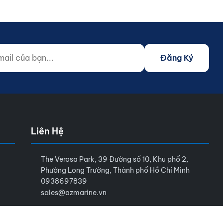
 của bạn...
o not fill)
Đăng Ký
Liên Hệ
The Verosa Park, 39 Đường số 10, Khu phố 2,
Phường Long Trường, Thành phố Hồ Chí Minh
0938697839
sales@azmarine.vn