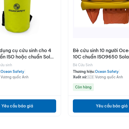
dụng cụ cứu sinh cho 4
Bè cứu sinh 10 người Oce
uẩn ISO hoặc chuẩn Solas
10C chuẩn ISO9650 Sola
cứu sinh
Bè Cứu Sinh
:
Ocean Safety
|
Thương hiệu:
Ocean Safety
|
 Vương quốc Anh
Xuất xứ:
🇬🇧 Vương quốc Anh
Còn hàng
Yêu cầu báo giá
Yêu cầu báo giá