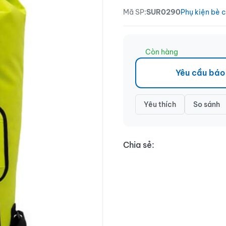
Mã SP:
SUR0290
Phụ kiện bè c
Còn hàng
Yêu cầu báo
Yêu thích
So sánh
Chia sẻ: