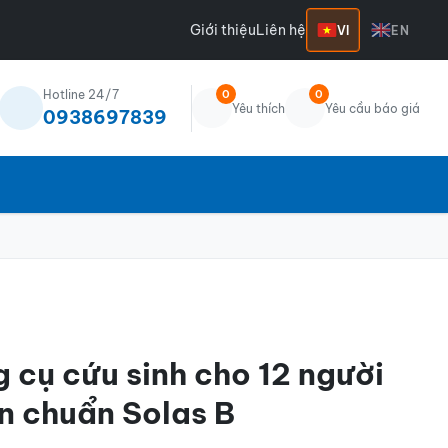
Giới thiệu
Liên hệ
VI
EN
Hotline 24/7
0
0
Yêu thích
Yêu cầu báo giá
0938697839
 cụ cứu sinh cho 12 người
n chuẩn Solas B