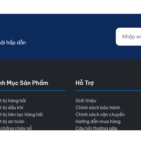
Nhập email
Website (d
mãi hấp dẫn
nh Mục Sản Phẩm
Hỗ Trợ
t bị hàng hải
Giới thiệu
t bị dầu khí
Chính sách bảo hành
t bị liên lạc hàng hải
Chính sách vận chuyển
t bị an toàn
Hướng dẫn mua hàng
 chống cháy nổ
Câu hỏi thường gặp