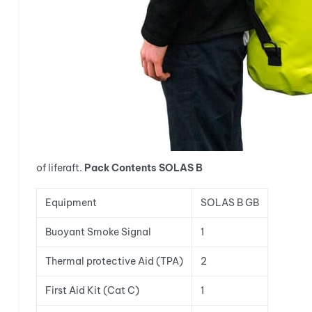
of liferaft.
Pack Contents SOLAS B
Equipment
SOLAS B GB
Buoyant Smoke Signal
1
Thermal protective Aid (TPA)
2
First Aid Kit (Cat C)
1