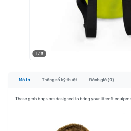
1 / 5
Mô tả
Thông số kỹ thuật
Đánh giá (0)
These grab bags are designed to bring your liferaft equipm