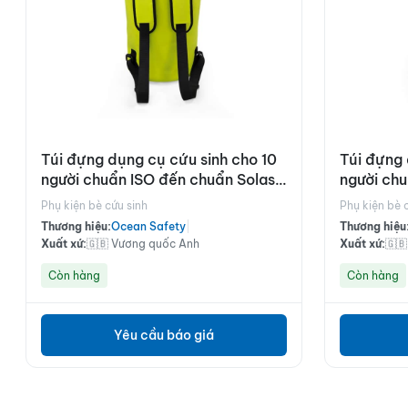
Túi đựng dụng cụ cứu sinh cho 10
Túi đựng 
người chuẩn ISO đến chuẩn Solas
người ch
B
B
Phụ kiện bè cứu sinh
Phụ kiện bè 
Thương hiệu:
Ocean Safety
|
Thương hiệu
Xuất xứ:
🇬🇧 Vương quốc Anh
Xuất xứ:
🇬
Còn hàng
Còn hàng
Yêu cầu báo giá