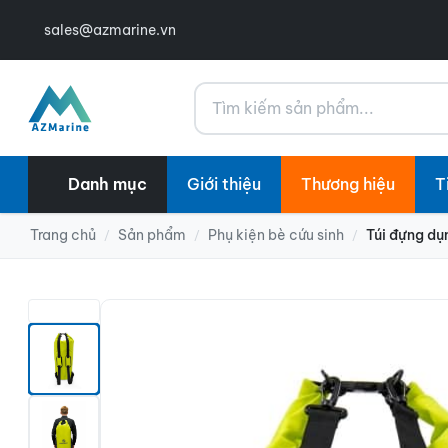
sales@azmarine.vn
Tìm kiếm
Danh mục
Giới thiệu
Thương hiệu
T
Trang chủ
Sản phẩm
Phụ kiện bè cứu sinh
Túi đựng dụ
/
/
/