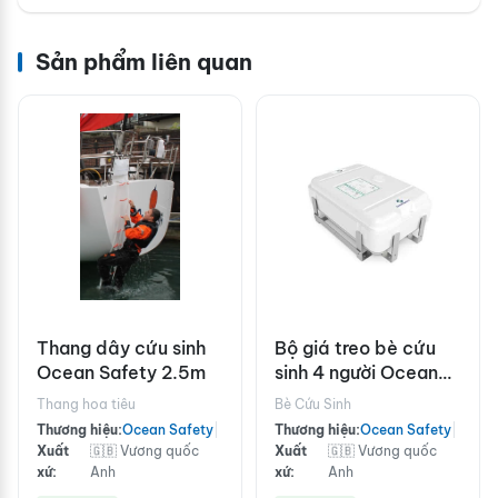
Sản phẩm liên quan
Thang dây cứu sinh
Bộ giá treo bè cứu
Ocean Safety 2.5m
sinh 4 người Ocean
Safety bằng thép
Thang hoa tiêu
Bè Cứu Sinh
không gỉ
Thương hiệu:
Ocean Safety
|
Thương hiệu:
Ocean Safety
|
Xuất
🇬🇧 Vương quốc
Xuất
🇬🇧 Vương quốc
xứ:
Anh
xứ:
Anh