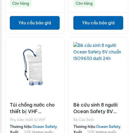
Còn hàng
Còn hàng
Yêu cầu báo giá
Yêu cầu báo giá
Túi chống nước cho
Bè cứu sinh 8 người
thiết bị VHF
Ocean Safety 8V
98x260mm
chuẩn ISO9650 dưới
Phụ kiên thiết bị VHF
Bè Cứu Sinh
24h
Thương hiệu:
Ocean Safety
|
Thương hiệu:
Ocean Safety
|
Xuất
🇬🇧 Vương quốc
Xuất
🇬🇧 Vương quốc