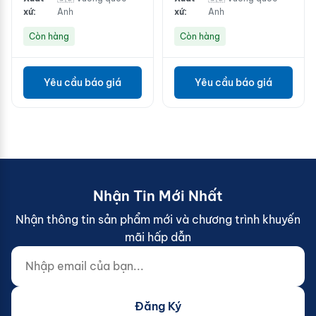
xứ:
Anh
xứ:
Anh
Còn hàng
Còn hàng
Yêu cầu báo giá
Yêu cầu báo giá
Nhận Tin Mới Nhất
Nhận thông tin sản phẩm mới và chương trình khuyến
mãi hấp dẫn
Nhập email của bạn...
Website (do not fill)
Đăng Ký