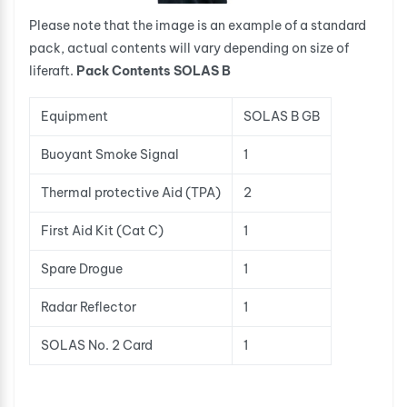
Please note that the image is an example of a standard
pack, actual contents will vary depending on size of
liferaft.
Pack Contents SOLAS B
Equipment
SOLAS B GB
Buoyant Smoke Signal
1
Thermal protective Aid (TPA)
2
First Aid Kit (Cat C)
1
Spare Drogue
1
Radar Reflector
1
SOLAS No. 2 Card
1