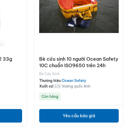
O2 33g
Bè cứu sinh 10 người Ocean Safety
10C chuẩn ISO9650 trên 24h
Bè Cứu Sinh
Thương hiệu:
Ocean Safety
|
Xuất xứ:
🇬🇧 Vương quốc Anh
Còn hàng
Yêu cầu báo giá