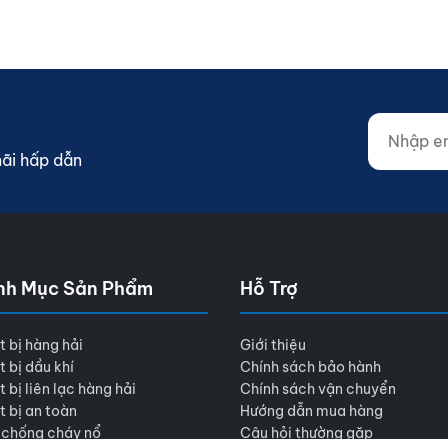
Nhập email
Website (d
mãi hấp dẫn
nh Mục Sản Phẩm
Hỗ Trợ
t bị hàng hải
Giới thiệu
t bị dầu khí
Chính sách bảo hành
t bị liên lạc hàng hải
Chính sách vận chuyển
t bị an toàn
Hướng dẫn mua hàng
 chống cháy nổ
Câu hỏi thường gặp