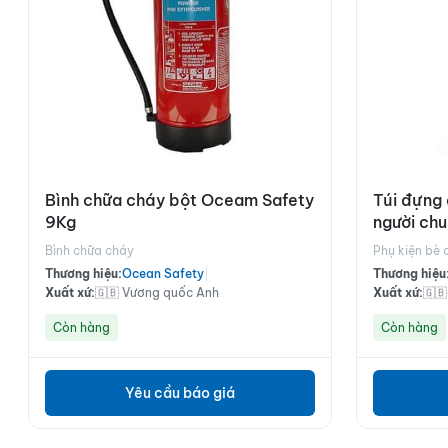
Bình chữa cháy bột Oceam Safety
Túi đựng 
9Kg
người chu
B
Bình chữa cháy
Phụ kiện bè 
Thương hiệu:
Ocean Safety
|
Thương hiệu
Xuất xứ:
🇬🇧 Vương quốc Anh
Xuất xứ:
🇬
Còn hàng
Còn hàng
Yêu cầu báo giá