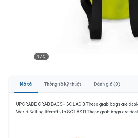
1 / 5
Mô tả
Thông số kỹ thuật
Đánh giá (0)
UPGRADE GRAB BAGS- SOLAS B These grab bags are designed 
World Sailing liferafts to SOLAS B These grab bags are desi