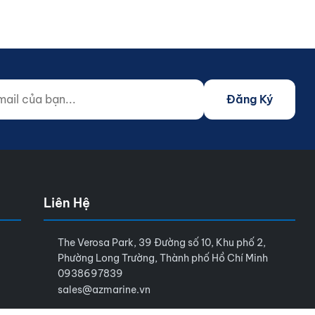
 của bạn...
o not fill)
Đăng Ký
Liên Hệ
The Verosa Park, 39 Đường số 10, Khu phố 2,
Phường Long Trường, Thành phố Hồ Chí Minh
0938697839
sales@azmarine.vn