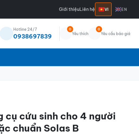
Giới thiệu
Liên hệ
VI
EN
Hotline 24/7
0
0
Yêu thích
Yêu cầu báo giá
0938697839
 cụ cứu sinh cho 4 người
ặc chuẩn Solas B