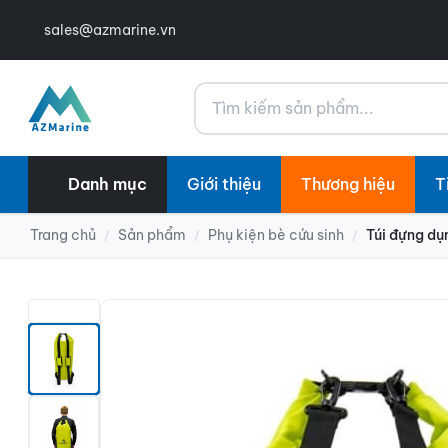
sales@azmarine.vn
Tìm kiếm
Danh mục
Giới thiệu
Thương hiệu
T
Trang chủ
Sản phẩm
Phụ kiện bè cứu sinh
Túi đựng dụ
/
/
/