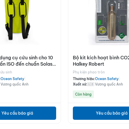
dụng cụ cứu sinh cho 10
Bộ kit kích hoạt bình C
ẩn ISO đến chuẩn Solas
Halkey Robert
cứu sinh
Phụ kiện phao tròn
:
Ocean Safety
|
Thương hiệu:
Ocean Safety
|
 Vương quốc Anh
Xuất xứ:
🇬🇧 Vương quốc Anh
Còn hàng
Yêu cầu báo giá
Yêu cầu báo giá