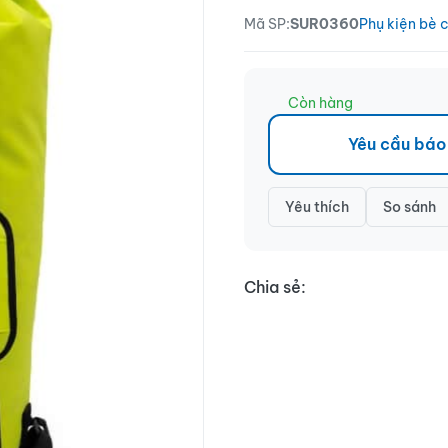
Mã SP:
SUR0360
Phụ kiện bè c
Còn hàng
Yêu cầu báo
Yêu thích
So sánh
Chia sẻ: