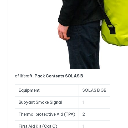
of liferaft.
Pack Contents SOLAS B
Equipment
SOLAS B GB
Buoyant Smoke Signal
1
Thermal protective Aid (TPA)
2
First Aid Kit (Cat C)
1