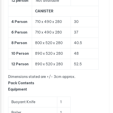
12 person
Not available
CANISTER
4 Person
710 x 490 x 280
30
6 Person
710 x 490 x 280
37
8 Person
800 x 520 x 280
40.5
10 Person
890 x 520 x 280
48
12 Person
890 x 520 x 280
52.5
Dimensions stated are +/- 3cm approx.
Pack Contents
Equipment
Buoyant Knife
1
Bailer
1