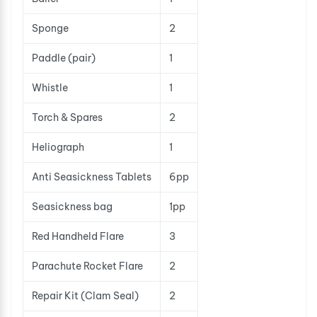
Sponge
2
Paddle (pair)
1
Whistle
1
Torch & Spares
2
Heliograph
1
Anti Seasickness Tablets
6pp
Seasickness bag
1pp
Red Handheld Flare
3
Parachute Rocket Flare
2
Repair Kit (Clam Seal)
2