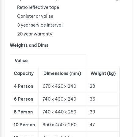
Retro reflective tape
Canister or valise
3 year service interval
20 year warranty
Weights and Dims
Valise
Capacity
Dimensions (mm)
Weight (kg)
4 Person
670 x 420 x 240
28
6 Person
740 x 430 x 240
36
8 Person
740 x 440 x 250
39
10 Person
850 x 450 x 260
47