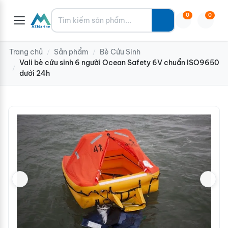
Tìm kiếm
0
0
Trang chủ
Sản phẩm
Bè Cứu Sinh
/
/
Vali bè cứu sinh 6 người Ocean Safety 6V chuẩn ISO9650
/
dưới 24h