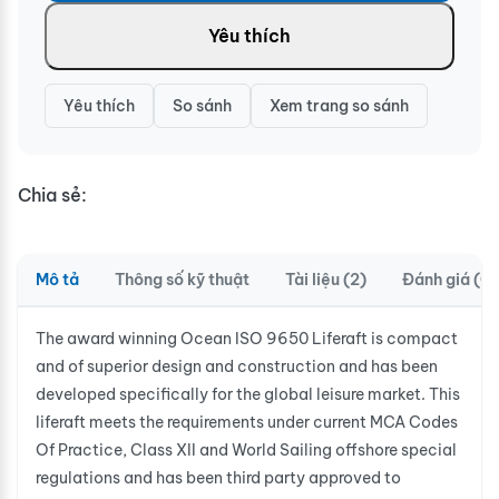
Yêu thích
Yêu thích
So sánh
Xem trang so sánh
Chia sẻ:
Mô tả
Thông số kỹ thuật
Tài liệu (2)
Đánh giá (0)
The award winning Ocean ISO 9650 Liferaft is compact
and of superior design and construction and has been
developed specifically for the global leisure market. This
liferaft meets the requirements under current MCA Codes
Of Practice, Class XII and World Sailing offshore special
regulations and has been third party approved to