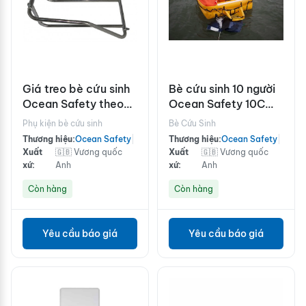
Giá treo bè cứu sinh
Bè cứu sinh 10 người
Ocean Safety theo
Ocean Safety 10C
chiều dọc
chuẩn ISO9650 dưới
Phụ kiện bè cứu sinh
Bè Cứu Sinh
24h
Thương hiệu:
Ocean Safety
|
Thương hiệu:
Ocean Safety
|
Xuất
🇬🇧 Vương quốc
Xuất
🇬🇧 Vương quốc
xứ:
Anh
xứ:
Anh
Còn hàng
Còn hàng
Yêu cầu báo giá
Yêu cầu báo giá