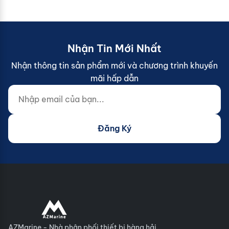
Nhận Tin Mới Nhất
Nhận thông tin sản phẩm mới và chương trình khuyến
mãi hấp dẫn
Nhập email của bạn...
Website (do not fill)
Đăng Ký
AZMarine - Nhà phân phối thiết bị hàng hải