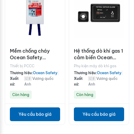
Mềm chống cháy
Hệ thống dò khí gas 1
Ocean Safety
cảm biến Ocean
1.8x1.2m
Safety PETROL
Thiết bị PCCC
Phụ kiện máy dò khí gas
WG100-P
Thương hiệu:
Ocean Safety
|
Thương hiệu:
Ocean Safety
|
Xuất
🇬🇧 Vương quốc
Xuất
🇬🇧 Vương quốc
xứ:
Anh
xứ:
Anh
Còn hàng
Còn hàng
Yêu cầu báo giá
Yêu cầu báo giá