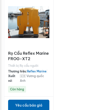
Rọ Cẩu Reflex Marine
FROG-XT2
Thiết bị Rọ cẩu người
Thương hiệu:
Reflex Marine
|
Xuất
🇬🇧 Vương quốc
xứ:
Anh
Còn hàng
Yêu cầu báo giá