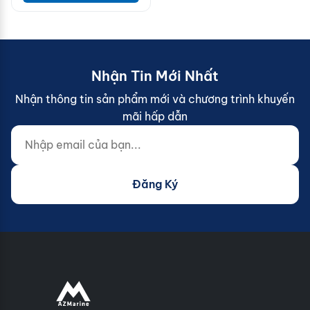
Nhận Tin Mới Nhất
Nhận thông tin sản phẩm mới và chương trình khuyến
mãi hấp dẫn
Nhập email của bạn...
Website (do not fill)
Đăng Ký