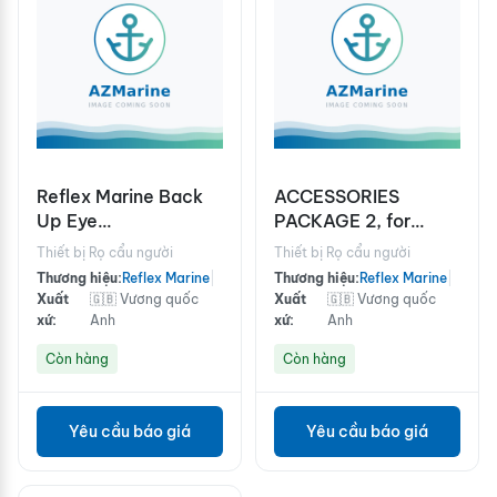
Reflex Marine Back
ACCESSORIES
Up Eye
PACKAGE 2, for
Refurbishment Kit
XT4/XT6, includes:
Thiết bị Rọ cẩu người
Thiết bị Rọ cẩu người
FROG-6
floor mounted
Thương hiệu:
Reflex Marine
|
Thương hiệu:
Reflex Marine
|
luggage storage x 2,
Xuất
🇬🇧 Vương quốc
Xuất
🇬🇧 Vương quốc
protective cover,
xứ:
Anh
xứ:
Anh
strobe light and
Còn hàng
Còn hàng
basket stretcher
Yêu cầu báo giá
Yêu cầu báo giá