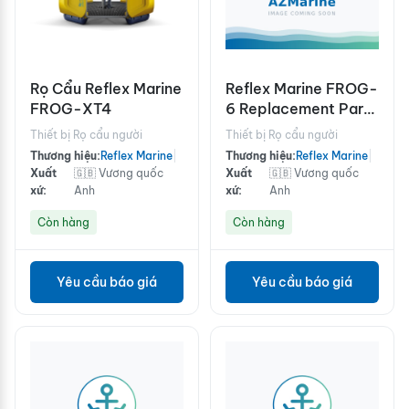
Rọ Cẩu Reflex Marine
Reflex Marine FROG-
FROG-XT4
6 Replacement Parts
Kit
Thiết bị Rọ cẩu người
Thiết bị Rọ cẩu người
Thương hiệu:
Reflex Marine
|
Thương hiệu:
Reflex Marine
|
Xuất
🇬🇧 Vương quốc
Xuất
🇬🇧 Vương quốc
xứ:
Anh
xứ:
Anh
Còn hàng
Còn hàng
Yêu cầu báo giá
Yêu cầu báo giá