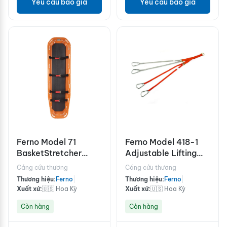
Yêu cầu báo giá
Yêu cầu báo giá
Ferno Model 71
Ferno Model 418-1
BasketStretcher
Adjustable Lifting
c/w: Restraints
Bridle
Cáng cứu thương
Cáng cứu thương
Thương hiệu:
Ferno
|
Thương hiệu:
Ferno
|
Xuất xứ:
🇺🇸 Hoa Kỳ
Xuất xứ:
🇺🇸 Hoa Kỳ
Còn hàng
Còn hàng