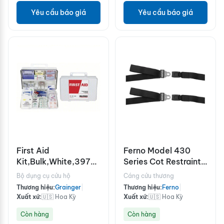
Yêu cầu báo giá
Yêu cầu báo giá
First Aid
Ferno Model 430
Kit,Bulk,White,397
Series Cot Restraints
Pcs,75 Ppl
2pc, 7ft, Black
Bộ dụng cụ cứu hộ
Cáng cứu thương
Thương hiệu:
Grainger
|
Thương hiệu:
Ferno
|
Xuất xứ:
🇺🇸 Hoa Kỳ
Xuất xứ:
🇺🇸 Hoa Kỳ
Còn hàng
Còn hàng