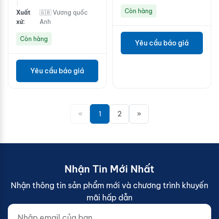
|
Còn hàng
Xuất
🇬🇧 Vương quốc
xứ:
Anh
Còn hàng
Yêu cầu báo giá
Yêu cầu báo giá
«
1
2
»
Nhận Tin Mới Nhất
Nhận thông tin sản phẩm mới và chương trình khuyến
mãi hấp dẫn
Nhập email của bạn...
Website (do not fill)