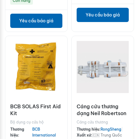
Còn hàng
Yêu cầu báo giá
Yêu cầu báo giá
BCB SOLAS First Aid
Cáng cứu thương
Kit
dạng Neil Robertson
Bộ dụng cụ cứu hộ
Cáng cứu thương
Thương
BCB
Thương hiệu:
RongSheng
|
hiệu:
International
Xuất xứ:
🇨🇳 Trung Quốc