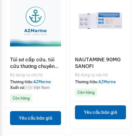
Túi sơ cấp cứu, túi
NAUTAMINE 90MG
cứu thương chuyên
SANOFI
dụng, túi y tế loại A
Bộ dụng cụ cứu hộ
Bộ dụng cụ cứu hộ
cho 25 người
Thương hiệu:
AZMarine
|
Thương hiệu:
AZMarine
Xuất xứ:
🇻🇳 Việt Nam
Còn hàng
Còn hàng
Yêu cầu báo giá
Yêu cầu báo giá