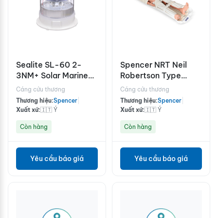
Sealite SL-60 2-
Spencer NRT Neil
3NM+ Solar Marine
Robertson Type
Light (copy)
Stretcher
Cáng cứu thương
Cáng cứu thương
Thương hiệu:
Spencer
|
Thương hiệu:
Spencer
|
Xuất xứ:
🇮🇹 Ý
Xuất xứ:
🇮🇹 Ý
Còn hàng
Còn hàng
Yêu cầu báo giá
Yêu cầu báo giá