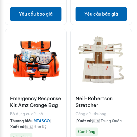
Yêu cầu báo giá
Yêu cầu báo giá
Emergency Response
Neil-Robertson
Kit Amz Orange Bag
Stretcher
Bộ dụng cụ cứu hộ
Cáng cứu thương
Thương hiệu:
MFASCO
|
|
Xuất xứ:
🇨🇳 Trung Quốc
Xuất xứ:
🇺🇸 Hoa Kỳ
Còn hàng