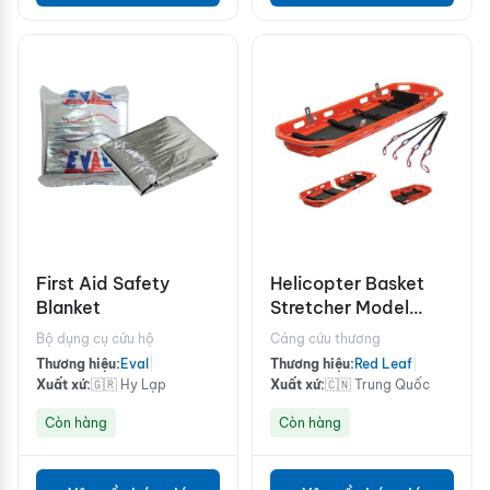
First Aid Safety
Helicopter Basket
Blanket
Stretcher Model
YDC-8A1
Bộ dụng cụ cứu hộ
Cáng cứu thương
Thương hiệu:
Eval
|
Thương hiệu:
Red Leaf
|
Xuất xứ:
🇬🇷 Hy Lạp
Xuất xứ:
🇨🇳 Trung Quốc
Còn hàng
Còn hàng