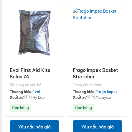
Eval First Aid Kits
Frago Impex Basket
Solas 74
Stretcher
Bộ dụng cụ cứu hộ
Cáng cứu thương
Thương hiệu:
Eval
|
Thương hiệu:
Frago Impex
|
Xuất xứ:
🇬🇷 Hy Lạp
Xuất xứ:
🇲🇾 Malaysia
Còn hàng
Còn hàng
Yêu cầu báo giá
Yêu cầu báo giá