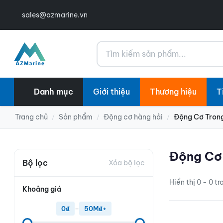
sales@azmarine.vn
Tìm kiếm
Danh mục
Giới thiệu
Thương hiệu
T
Trang chủ
Sản phẩm
Động cơ hàng hải
Động Cơ Tron
/
/
/
Động Cơ
Bộ lọc
Xóa bộ lọc
Hiển thị 0 - 0 t
Khoảng giá
0₫
–
50M₫+