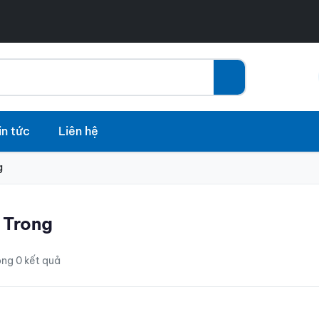
in tức
Liên hệ
g
 Trong
rong 0 kết quả