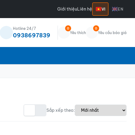
Giới thiệu
Liên hệ
VI
EN
Hotline 24/7
0
0
Yêu thích
Yêu cầu báo giá
0938697839
Sắp xếp theo: