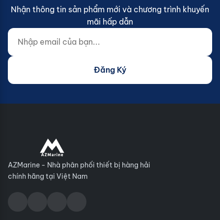
Nhận thông tin sản phẩm mới và chương trình khuyến
mãi hấp dẫn
Nhập email của bạn...
Website (do not fill)
Đăng Ký
AZMarine - Nhà phân phối thiết bị hàng hải
chính hãng tại Việt Nam