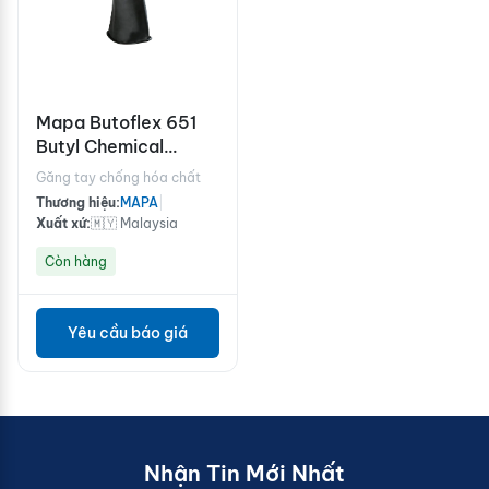
Mapa Butoflex 651
Butyl Chemical
Resistant Gloves
Găng tay chống hóa chất
Thương hiệu:
MAPA
|
Xuất xứ:
🇲🇾 Malaysia
Còn hàng
Yêu cầu báo giá
Nhận Tin Mới Nhất