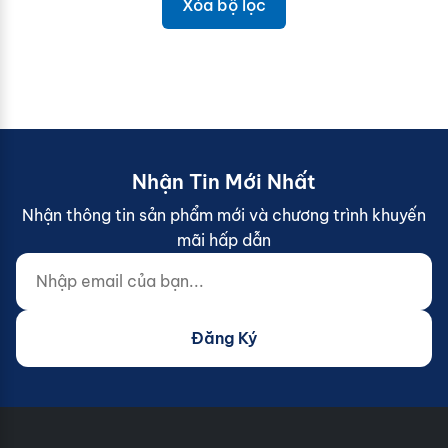
Xóa bộ lọc
Nhận Tin Mới Nhất
Nhận thông tin sản phẩm mới và chương trình khuyến
mãi hấp dẫn
Nhập email của bạn...
Website (do not fill)
Đăng Ký