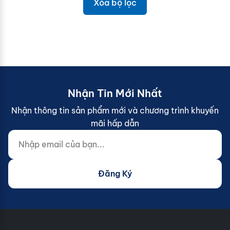
Xóa bộ lọc
Nhận Tin Mới Nhất
Nhận thông tin sản phẩm mới và chương trình khuyến
mãi hấp dẫn
Nhập email của bạn...
Website (do not fill)
Đăng Ký