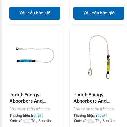
Yêu cầu báo giá
Yêu cầu báo giá
Irudek Energy
Irudek Energy
Absorbers And
Absorbers And
Lanyards/SRL ASTUN
Lanyards/SRL ABE
Bảo vệ an toàn trên cao
Bảo vệ an toàn trên cao
361/150 (140kg)
361-C/150
Thương hiệu:
Irudek
|
Thương hiệu:
Irudek
|
Xuất xứ:
🇪🇸 Tây Ban Nha
Xuất xứ:
🇪🇸 Tây Ban Nha