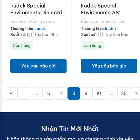
Irudek Special
Irudek Special
Enviroments Dielectric
Enviroments AS1
5
Bảo vệ an toàn trên cao
Bảo vệ an toàn trên cao
Thương hiệu:
Irudek
|
Thương hiệu:
Irudek
|
Xuất xứ:
🇪🇸 Tây Ban Nha
Xuất xứ:
🇪🇸 Tây Ban Nha
Còn hàng
Còn hàng
Yêu cầu báo giá
Yêu cầu báo giá
«
1
…
6
7
8
9
10
…
28
»
Nhận Tin Mới Nhất
Nhận thông tin sản phẩm mới và chương trình khuyến