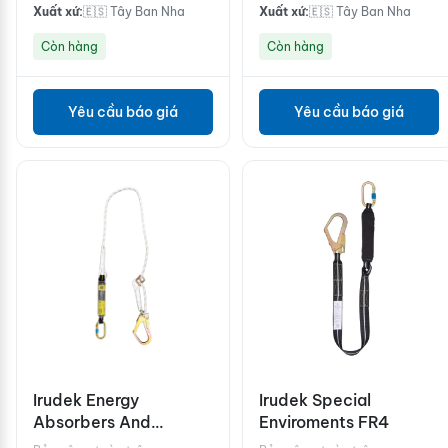
Xuất xứ:
🇪🇸 Tây Ban Nha
Xuất xứ:
🇪🇸 Tây Ban Nha
Còn hàng
Còn hàng
Yêu cầu báo giá
Yêu cầu báo giá
Irudek Energy
Irudek Special
Absorbers And
Enviroments FR4
Lanyards/SRL ABE