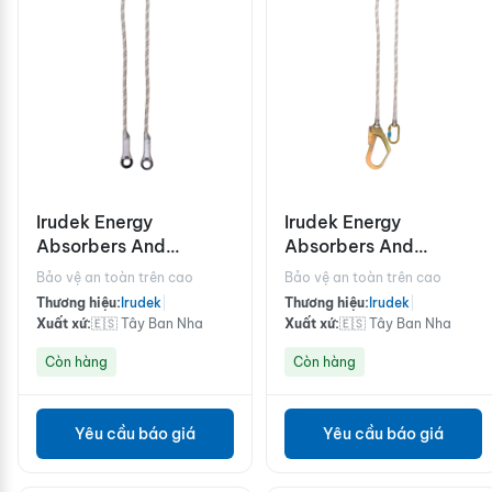
Irudek Energy
Irudek Energy
Absorbers And
Absorbers And
Lanyards/SRL NEXION
Lanyards/SRL NEXION
Bảo vệ an toàn trên cao
Bảo vệ an toàn trên cao
150
150-H
Thương hiệu:
Irudek
|
Thương hiệu:
Irudek
|
Xuất xứ:
🇪🇸 Tây Ban Nha
Xuất xứ:
🇪🇸 Tây Ban Nha
Còn hàng
Còn hàng
Yêu cầu báo giá
Yêu cầu báo giá