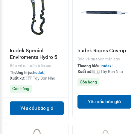
Irudek Special
Irudek Ropes Covrop
Enviroments Hydro 5
Bảo vệ an toàn trên cao
Bảo vệ an toàn trên cao
Thương hiệu:
Irudek
|
Xuất xứ:
🇪🇸 Tây Ban Nha
Thương hiệu:
Irudek
|
Xuất xứ:
🇪🇸 Tây Ban Nha
Còn hàng
Còn hàng
Yêu cầu báo giá
Yêu cầu báo giá