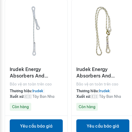
Irudek Energy
Irudek Energy
Absorbers And
Absorbers And
Lanyards/SRL NEXION
Lanyards/SRL 239/2M
Bảo vệ an toàn trên cao
Bảo vệ an toàn trên cao
258
Thương hiệu:
Irudek
|
Thương hiệu:
Irudek
|
Xuất xứ:
🇪🇸 Tây Ban Nha
Xuất xứ:
🇪🇸 Tây Ban Nha
Còn hàng
Còn hàng
Yêu cầu báo giá
Yêu cầu báo giá