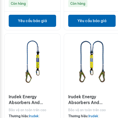
Còn hàng
Còn hàng
Yêu cầu báo giá
Yêu cầu báo giá
Irudek Energy
Irudek Energy
Absorbers And
Absorbers And
Lanyards/SRL ASTUN
Lanyards/SRL ASTUN
Bảo vệ an toàn trên cao
Bảo vệ an toàn trên cao
362 /150 (140kg)
363/150 (140kg)
Thương hiệu:
Irudek
|
Thương hiệu:
Irudek
|