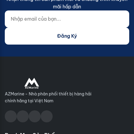
mãi hấp dẫn
Nhập email của bạn...
Website (do not fill)
Đăng Ký
AZMarine - Nhà phân phối thiết bị hàng hải
chính hãng tại Việt Nam