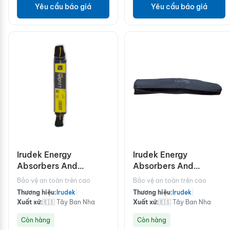
Yêu cầu báo giá
Yêu cầu báo giá
Irudek Energy
Irudek Energy
Absorbers And
Absorbers And
Lanyards/SRL ABE
Lanyards/SRL
Bảo vệ an toàn trên cao
Bảo vệ an toàn trên cao
360
ABSORB
Thương hiệu:
Irudek
|
Thương hiệu:
Irudek
|
Xuất xứ:
🇪🇸 Tây Ban Nha
Xuất xứ:
🇪🇸 Tây Ban Nha
Còn hàng
Còn hàng