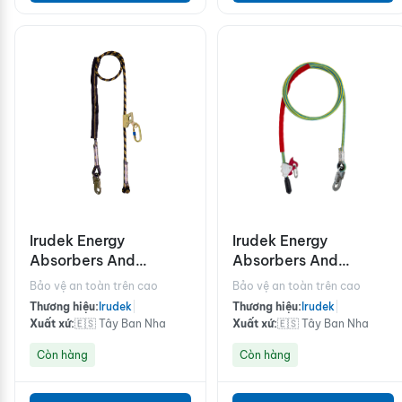
Irudek Energy
Irudek Energy
Absorbers And
Absorbers And
Lanyards/SRL 238/2M
Lanyards/SRL
Bảo vệ an toàn trên cao
Bảo vệ an toàn trên cao
FOR83/3M
Thương hiệu:
Irudek
|
Thương hiệu:
Irudek
|
Xuất xứ:
🇪🇸 Tây Ban Nha
Xuất xứ:
🇪🇸 Tây Ban Nha
Còn hàng
Còn hàng